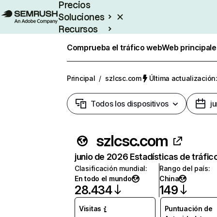
Precios
Soluciones
Recursos
Empresas
Comprueba el tráfico web
Web principale
Principal
/
szlcsc.com
Última actualización:
Todos los dispositivos
j
szlcsc.com
junio de 2026 Estadísticas de tráfic
Clasificación mundial
:
Rango del país
:
En todo el mundo
China
28.434
149
Visitas
Puntuación de