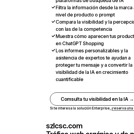
plataformas de búsqueda de IA
Filtra la información desde la marca 
nivel de producto o prompt
Compara la visibilidad y la percepci
con las de la competencia
Muestra cómo aparecen tus produc
en ChatGPT Shopping
Los informes personalizables y la
asistencia de expertos te ayudan a
proteger tu mensaje y a convertir la
visibilidad de la IA en crecimiento
cuantificable
Comsulta tu visibilidad en la IA 
Si te interesa la solución Enterprise,
¡reserva un
szlcsc.com