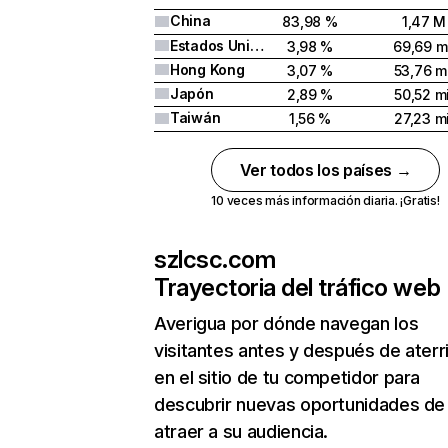
China
83,98 %
1,47 M
Estados Unidos
3,98 %
69,69 mi
Hong Kong
3,07 %
53,76 mi
Japón
2,89 %
50,52 mi
Taiwán
1,56 %
27,23 mi
Ver todos los países →
10 veces más información diaria. ¡Gratis!
szlcsc.com
Trayectoria del tráfico web
Averigua por dónde navegan los
visitantes antes y después de aterr
en el sitio de tu competidor para
descubrir nuevas oportunidades de
atraer a su audiencia.