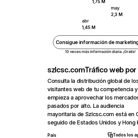
1,75 M
may
2,3 M
abr
1,45 M
Consigue información de marketin
10 veces más información diaria. ¡Gratis!
szlcsc.com
Tráfico web por
Consulta la distribución global de lo
visitantes web de tu competencia y
empieza a aprovechar los mercado
pasados por alto. La audiencia
mayoritaria de Szlcsc.com está en 
seguido de Estados Unidos y Hong 
Todos los a
País