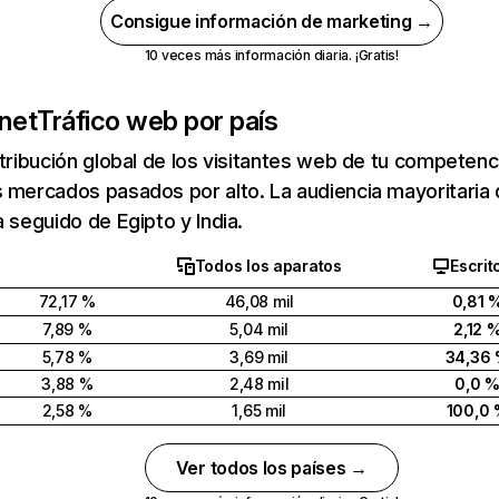
Consigue información de marketing →
10 veces más información diaria. ¡Gratis!
.net
Tráfico web por país
stribución global de los visitantes web de tu competen
 mercados pasados por alto. La audiencia mayoritaria 
a seguido de Egipto y India.
Todos los aparatos
Escrit
72,17 %
46,08 mil
0,81 
7,89 %
5,04 mil
2,12 
5,78 %
3,69 mil
34,36
3,88 %
2,48 mil
0,0 
2,58 %
1,65 mil
100,0
Ver todos los países →