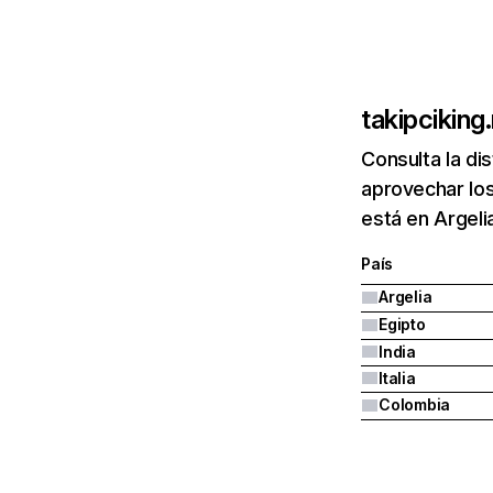
takipciking
Consulta la di
aprovechar los
está en Argeli
País
Argelia
Egipto
India
Italia
Colombia