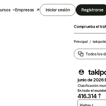
ursos
Empresas
Iniciar sesión
Registrarse
Comprueba el trá
Principal
/
takipcik
Todos los d
takip
junio de 2026 
Clasificación mun
En todo el mundo
416.314
Visitas