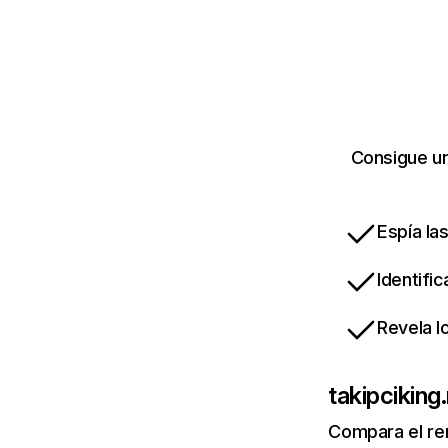
Consigue un
Espía la
Identifi
Revela l
takipciking
Compara el re