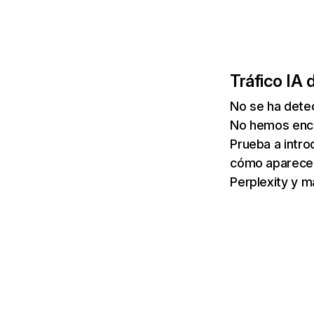
Tráfico IA 
No se ha detec
No hemos enco
Prueba a intro
cómo aparece 
Perplexity y m