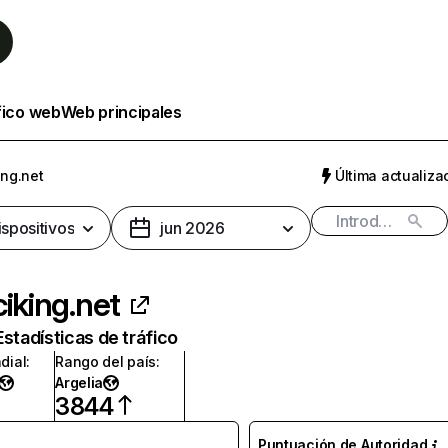
fico web
Web principales
ing.net
Última actualizac
ispositivos
jun 2026
ciking.net
Estadísticas de tráfico
dial
:
Rango del país
:
Argelia
3844
Puntuación de Autoridad