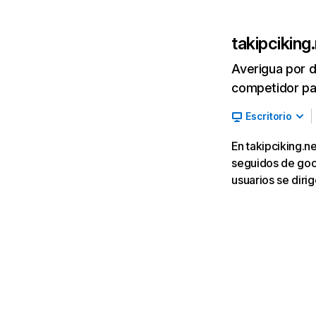
takipciking
Averigua por d
competidor par
Escritorio
En takipciking.n
seguidos de goog
usuarios se dirig