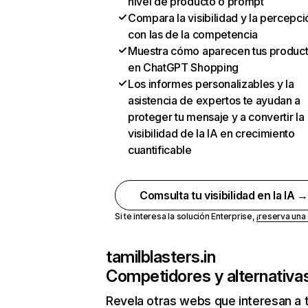
nivel de producto o prompt
Compara la visibilidad y la percepci
con las de la competencia
Muestra cómo aparecen tus produc
en ChatGPT Shopping
Los informes personalizables y la
asistencia de expertos te ayudan a
proteger tu mensaje y a convertir la
visibilidad de la IA en crecimiento
cuantificable
Comsulta tu visibilidad en la IA 
Si te interesa la solución Enterprise,
¡reserva un
tamilblasters.in
Competidores y alternativa
Revela otras webs que interesan a 