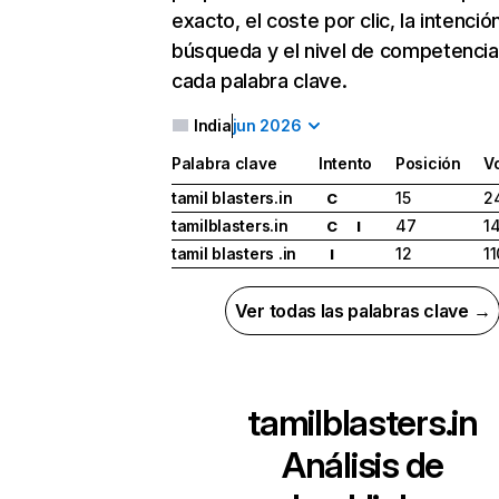
exacto, el coste por clic, la intenció
búsqueda y el nivel de competencia
cada palabra clave.
India
jun 2026
Palabra clave
Intento
Posición
V
tamil blasters.in
15
2
C
tamilblasters.in
47
1
C
I
tamil blasters .in
12
11
I
Ver todas las palabras clave →
tamilblasters.in
Análisis de