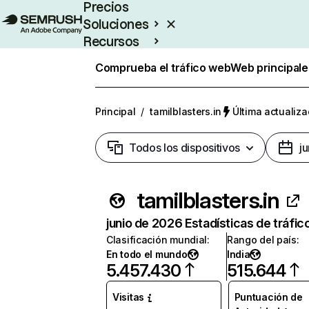
Precios
Soluciones
Recursos
Empresas
Comprueba el tráfico web
Web principale
Principal
/
tamilblasters.in
Última actualiza
Todos los dispositivos
j
tamilblasters.in
junio de 2026 Estadísticas de tráfic
Clasificación mundial
:
Rango del país
:
En todo el mundo
India
5.457.430
515.644
Visitas
Puntuación de