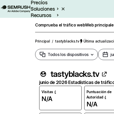
Precios
Soluciones
Recursos
Empresas
Comprueba el tráfico web
Web principale
Principal
/
tastyblacks.tv
Última actualizaci
Todos los dispositivos
j
tastyblacks.tv
junio de 2026 Estadísticas de tráfic
Visitas
Puntuación de
Autoridad
N/A
N/A