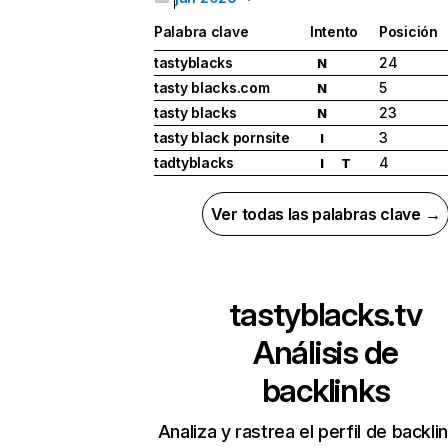
Palabra clave
Intento
Posición
tastyblacks
24
N
tasty blacks.com
5
N
tasty blacks
23
N
tasty black pornsite
3
I
tadtyblacks
4
I
T
Ver todas las palabras clave →
tastyblacks.tv
Análisis de
backlinks
Analiza y rastrea el perfil de backli