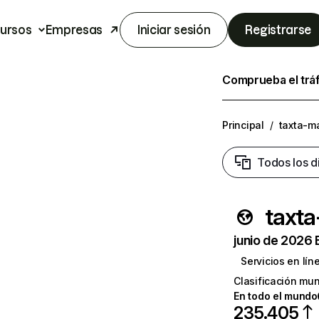
ursos
Empresas
Iniciar sesión
Registrarse
Comprueba el trá
Principal
/
taxta-m
Todos los d
taxta
junio de 2026 
Servicios en lín
Clasificación mun
En todo el mundo
235.405