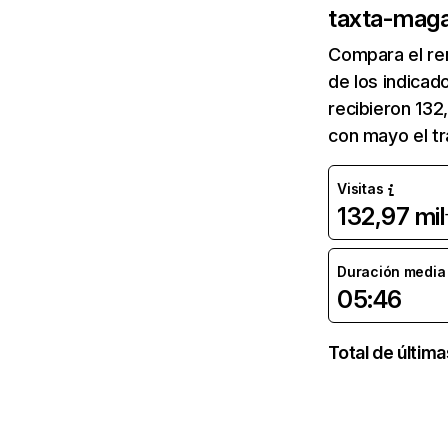
taxta-maga
Compara el re
de los indicad
recibieron 132
con mayo el t
Visitas
132,97 mil
Duración media d
05:46
Total de últim