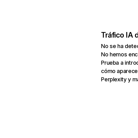
Tráfico IA 
No se ha detec
No hemos enco
Prueba a intro
cómo aparece 
Perplexity y m