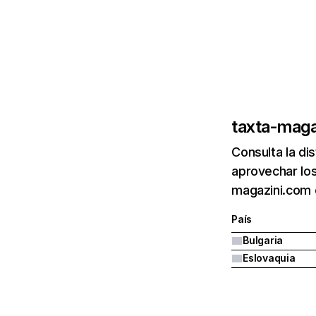
taxta-maga
Consulta la di
aprovechar los
magazini.com e
País
Bulgaria
Eslovaquia