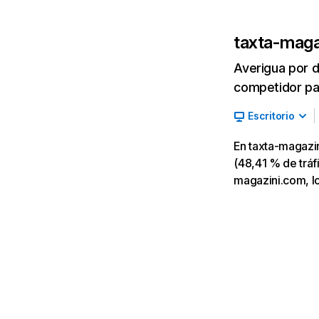
taxta-maga
Averigua por d
competidor par
Escritorio
En taxta-magazi
(48,41 % de tráfi
magazini.com, lo