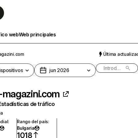
fico web
Web principales
agazini.com
Última actualizac
ispositivos
jun 2026
-magazini.com
Estadísticas de tráfico
ea
dial
:
Rango del país
:
Bulgaria
1018