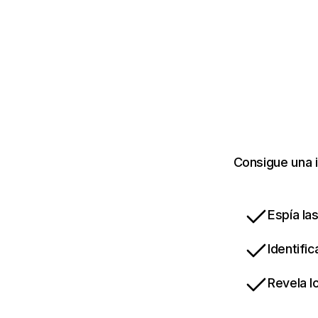
Consigue una 
Espía la
Identifi
Revela l