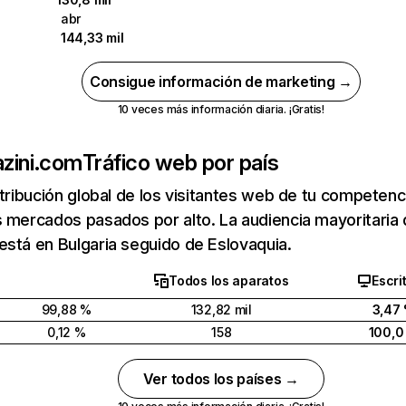
abr
144,33 mil
Consigue información de marketing →
10 veces más información diaria. ¡Gratis!
zini.com
Tráfico web por país
stribución global de los visitantes web de tu competen
 mercados pasados por alto. La audiencia mayoritaria 
stá en Bulgaria seguido de Eslovaquia.
Todos los aparatos
Escri
99,88 %
132,82 mil
3,47
0,12 %
158
100,0
Ver todos los países →