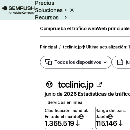
Precios
Soluciones
Recursos
Empresas
Comprueba el tráfico web
Web principale
Principal
/
tcclinic.jp
Última actualización: 
Todos los dispositivos
j
tcclinic.jp
junio de 2026 Estadísticas de tráfic
Servicios en línea
Clasificación mundial
:
Rango del país
:
En todo el mundo
Japón
1.365.519
115.146