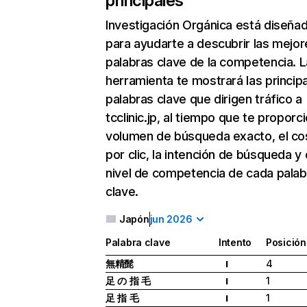
principales
Investigación Orgánica
está diseña
para ayudarte a descubrir las mejor
palabras clave de la competencia. L
herramienta te mostrará las princip
palabras clave que dirigen tráfico a
tcclinic.jp, al tiempo que te proporci
volumen de búsqueda exacto, el co
por clic, la intención de búsqueda y 
nivel de competencia de cada palab
clave.
Japón
jun 2026
Palabra clave
Intento
Posición
無精髭
4
I
足 の 指 毛
1
I
足 指 毛
1
I