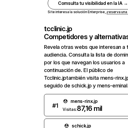
Comsulta tu visibilidad en la IA 
Si te interesa la solución Enterprise,
¡reserva un
tcclinic.jp
Competidores y alternativa
Revela otras webs que interesan a 
audiencia. Consulta la lista de domi
por los que navegan los usuarios a
continuación de. El público de
Tcclinic.jptambién visita mens-rinx.j
seguido de schick.jp y mens-eminal.
mens-rinx.jp
#
1
87,16 mil
Visitas:
schick.jp