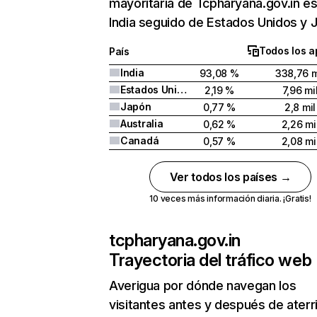
mayoritaria de Tcpharyana.gov.in es
India seguido de Estados Unidos y 
Todos los a
País
India
93,08 %
338,76 m
Estados Unidos
2,19 %
7,96 mi
Japón
0,77 %
2,8 mil
Australia
0,62 %
2,26 mi
Canadá
0,57 %
2,08 mi
Ver todos los países →
10 veces más información diaria. ¡Gratis!
tcpharyana.gov.in
Trayectoria del tráfico web
Averigua por dónde navegan los
visitantes antes y después de aterr