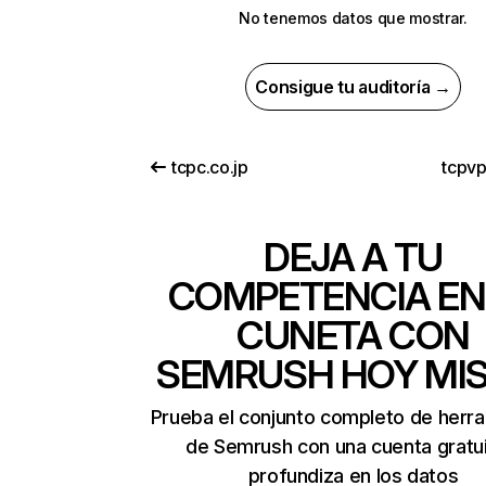
No tenemos datos que mostrar.
Consigue tu auditoría →
tcpc.co.jp
tcpv
DEJA A TU
COMPETENCIA EN
CUNETA CON
SEMRUSH HOY MI
Prueba el conjunto completo de herr
de Semrush con una cuenta gratui
profundiza en los datos