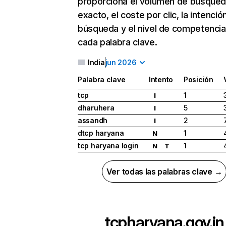
proporciona el volumen de búsque
exacto, el coste por clic, la intenció
búsqueda y el nivel de competencia
cada palabra clave.
India
jun 2026
Palabra clave
Intento
Posición
tcp
1
I
dharuhera
5
I
assandh
2
I
dtcp haryana
1
N
tcp haryana login
1
N
T
Ver todas las palabras clave →
tcpharyana.gov.in