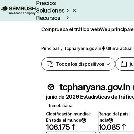
Precios
Soluciones
Recursos
Empresas
Comprueba el tráfico web
Web principale
Principal
/
tcpharyana.gov.in
Última actuali
Todos los dispositivos
j
tcpharyana.gov.in
junio de 2026 Estadísticas de tráfic
Inmobiliaria
Clasificación mundial
:
Rango del país
:
En todo el mundo
India
106.175
10.085