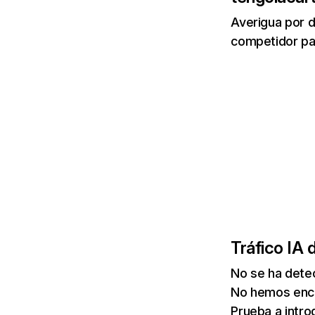
Averigua por d
competidor par
Tráfico IA 
No se ha detec
No hemos enco
Prueba a intro