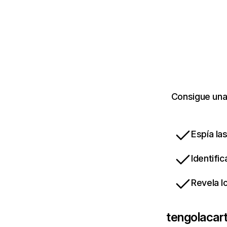
Consigue una
Espía la
Identifi
Revela l
tengolacar