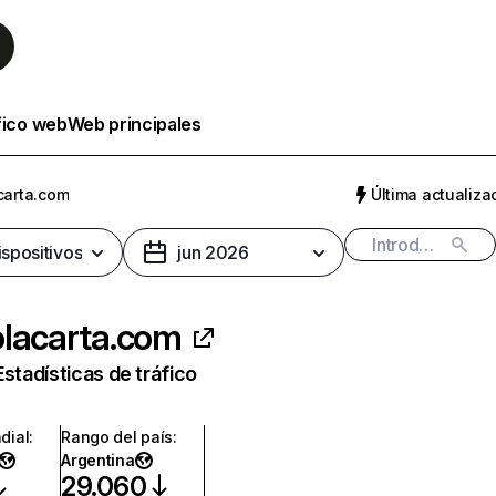
fico web
Web principales
carta.com
Última actualizac
ispositivos
jun 2026
lacarta.com
Estadísticas de tráfico
dial
:
Rango del país
:
Argentina
29.060