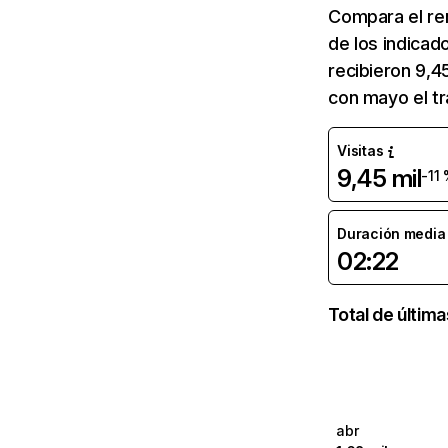
Compara el re
de los indicad
recibieron 9,4
con mayo el tr
Visitas
9,45 mil
-11
Duración media d
02:22
Total de últim
abr