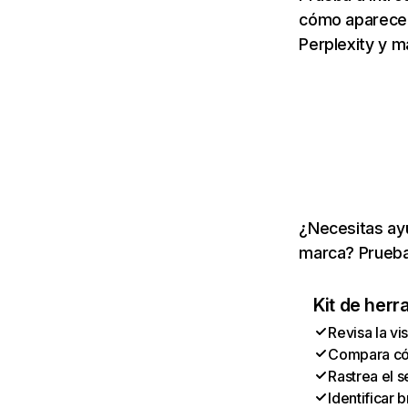
cómo aparece 
Perplexity y m
¿Necesitas ayu
marca? Prueba
Kit de herr
Revisa la vi
Compara cóm
Rastrea el s
Identificar