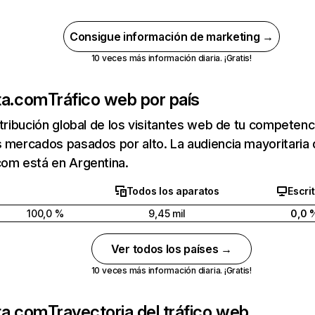
Consigue información de marketing →
10 veces más información diaria. ¡Gratis!
ta.com
Tráfico web por país
stribución global de los visitantes web de tu competen
 mercados pasados por alto. La audiencia mayoritaria
com está en Argentina.
Todos los aparatos
Escri
100,0 %
9,45 mil
0,0 
Ver todos los países →
10 veces más información diaria. ¡Gratis!
ta.com
Trayectoria del tráfico web