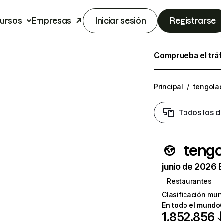
ursos
Empresas
Iniciar sesión
Registrarse
Comprueba el trá
Principal
/
tengola
Todos los d
tengo
junio de 2026 
Restaurantes
Clasificación mun
En todo el mundo
1.852.856