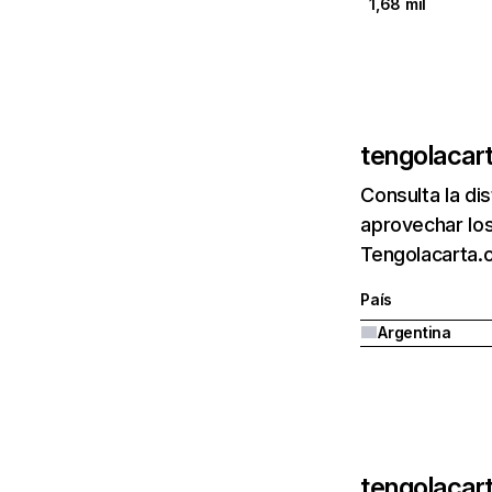
1,68 mil
tengolacar
Consulta la di
aprovechar los
Tengolacarta.
País
Argentina
tengolacar