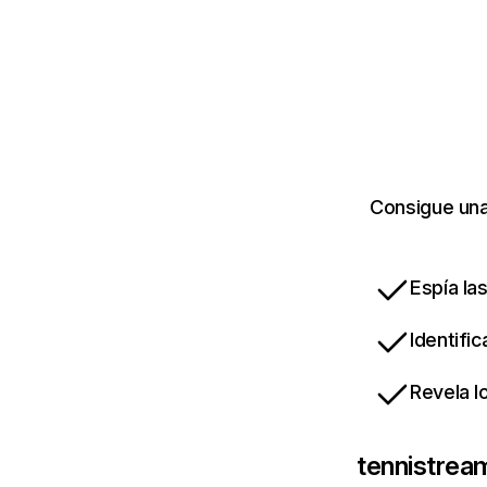
Consigue una
Espía la
Identifi
Revela l
tennistre