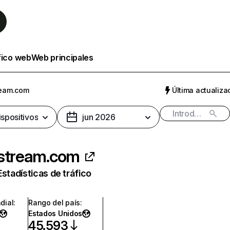
fico web
Web principales
ream.com
Última actualizac
ispositivos
jun 2026
istream.com
Estadísticas de tráfico
dial
:
Rango del país
:
Estados Unidos
45.593