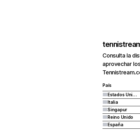
tennistre
Consulta la di
aprovechar los
Tennistream.co
País
Estados Unidos
Italia
Singapur
Reino Unido
España