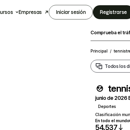
ursos
Empresas
Iniciar sesión
Registrarse
Comprueba el trá
Principal
/
tennist
Todos los d
tenn
junio de 2026 
Deportes
Clasificación mun
En todo el mundo
54.537