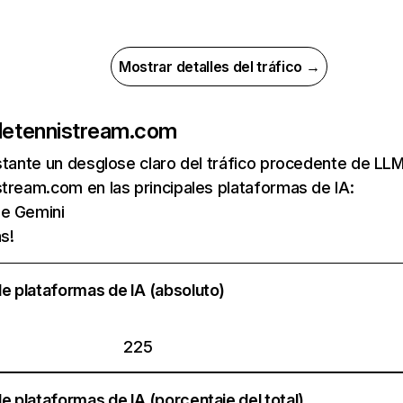
Mostrar detalles del tráfico →
de
tennistream.com
nstante un desglose claro del tráfico procedente de 
tream.com en las principales plataformas de IA:
de Gemini
s!
e plataformas de IA (absoluto)
225
e plataformas de IA (porcentaje del total)