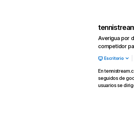
tennistre
Averigua por d
competidor par
Escritorio
En tennistream.c
seguidos de goog
usuarios se diri