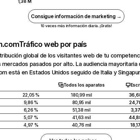
1,38 M
Consigue información de marketing →
10 veces más información diaria. ¡Gratis!
am.com
Tráfico web por país
stribución global de los visitantes web de tu competen
 mercados pasados por alto. La audiencia mayoritaria
m está en Estados Unidos seguido de Italia y Singapur
Todos los aparatos
Escr
22,05 %
180,99 mil
36,6
9,86 %
80,95 mil
24,7
6,26 %
51,38 mil
3,3
5,07 %
41,63 mil
44,8
4,97 %
40,76 mil
18,1