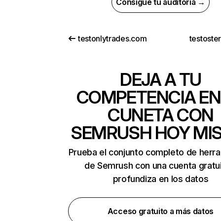
Consigue tu auditoría →
testonlytrades.com
testoste
DEJA A TU
COMPETENCIA EN
CUNETA CON
SEMRUSH HOY MI
Prueba el conjunto completo de herr
de Semrush con una cuenta gratui
profundiza en los datos
Acceso gratuito a más datos