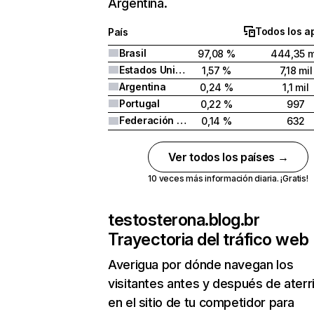
Argentina.
Todos los a
País
Brasil
97,08 %
444,35 m
Estados Unidos
1,57 %
7,18 mil
Argentina
0,24 %
1,1 mil
Portugal
0,22 %
997
Federación Rusa
0,14 %
632
Ver todos los países →
10 veces más información diaria. ¡Gratis!
testosterona.blog.br
Trayectoria del tráfico web
Averigua por dónde navegan los
visitantes antes y después de aterr
en el sitio de tu competidor para