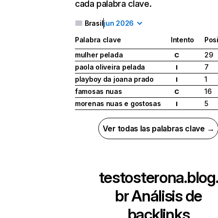
cada palabra clave.
Brasil
jun 2026
Palabra clave
Intento
Pos
mulher pelada
29
C
paola oliveira pelada
7
I
playboy da joana prado
1
I
famosas nuas
16
C
morenas nuas e gostosas
5
I
Ver todas las palabras clave →
testosterona.blog
br
Análisis de
backlinks