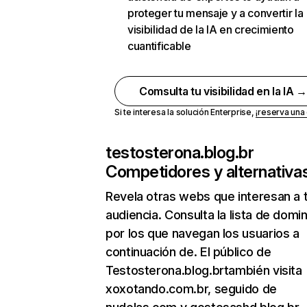
proteger tu mensaje y a convertir la
visibilidad de la IA en crecimiento
cuantificable
Comsulta tu visibilidad en la IA 
Si te interesa la solución Enterprise,
¡reserva un
testosterona.blog.br
Competidores y alternativa
Revela otras webs que interesan a 
audiencia. Consulta la lista de domi
por los que navegan los usuarios a
continuación de. El público de
Testosterona.blog.brtambién visita
xoxotando.com.br, seguido de