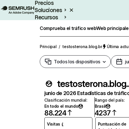
Precios
Soluciones
Recursos
Empresas
Comprueba el tráfico web
Web principale
Principal
/
testosterona.blog.br
Última actu
Todos los dispositivos
j
tes
junio de 2026 Estadísticas de tráfic
Clasificación mundial
:
Rango del país
:
En todo el mundo
Brasil
88.224
4237
Visitas
Puntuación de