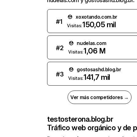
nudelas.com y gostosashd.blog.br.
xoxotando.com.br
#
1
150,05 mil
Visitas:
nudelas.com
#
2
1,06 M
Visitas:
gostosashd.blog.br
#
3
141,7 mil
Visitas:
Ver más competidores →
testosterona.blog.br
Tráfico web orgánico y de 