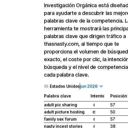
Investigación Orgánica
está diseña
para ayudarte a descubrir las mejor
palabras clave de la competencia. L
herramienta te mostrará las princip
palabras clave que dirigen tráfico a
thasnasty.com, al tiempo que te
proporciona el volumen de búsque
exacto, el coste por clic, la intenció
búsqueda y el nivel de competencia
cada palabra clave.
Estados Unidos
jun 2026
Palabra clave
Intento
Posición
adult pic sharing
57
I
adult picture hosting
50
C
family sex forum
57
I
nasty incest stories
38
I