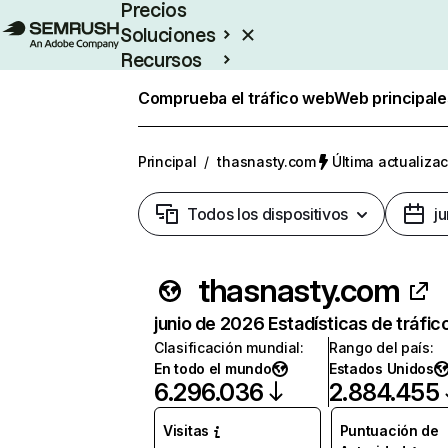
Precios
Soluciones
Recursos
Empresas
Comprueba el tráfico web
Web principale
Principal
/
thasnasty.com
Última actualizac
Todos los dispositivos
j
thasnasty.com
junio de 2026 Estadísticas de tráfic
Clasificación mundial
:
Rango del país
:
En todo el mundo
Estados Unidos
6.296.036
2.884.455
Visitas
Puntuación de