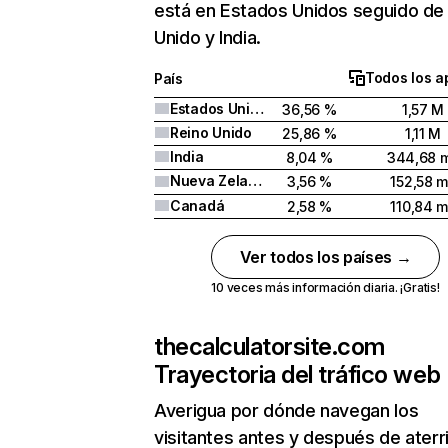
está en Estados Unidos seguido de
Unido y India.
Todos los a
País
Estados Unidos
36,56 %
1,57 M
Reino Unido
25,86 %
1,11 M
India
8,04 %
344,68 m
Nueva Zelanda
3,56 %
152,58 m
Canadá
2,58 %
110,84 m
Ver todos los países →
10 veces más información diaria. ¡Gratis!
thecalculatorsite.com
Trayectoria del tráfico web
Averigua por dónde navegan los
visitantes antes y después de aterr