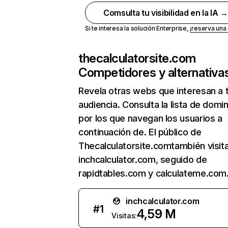
Comsulta tu visibilidad en la IA 
Si te interesa la solución Enterprise,
¡reserva un
thecalculatorsite.com
Competidores y alternativa
Revela otras webs que interesan a 
audiencia. Consulta la lista de domi
por los que navegan los usuarios a
continuación de. El público de
Thecalculatorsite.comtambién visit
inchcalculator.com, seguido de
rapidtables.com y calculateme.com
inchcalculator.com
#
1
4,59 M
Visitas: