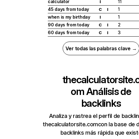
calculator
11
I
45 days from today
1
C
I
when is my birthday
1
I
90 days from today
2
C
I
60 days from today
3
C
I
Ver todas las palabras clave →
thecalculatorsite.
om
Análisis de
backlinks
Analiza y rastrea el perfil de backli
thecalculatorsite.comcon la base de 
backlinks más rápida que exist