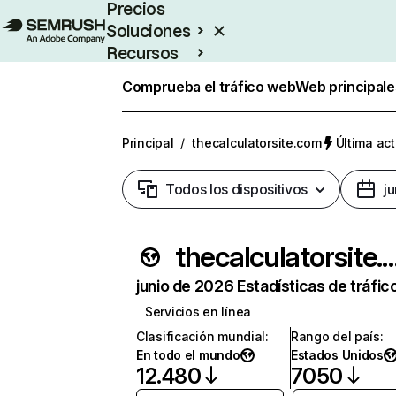
Precios
Soluciones
Recursos
Empresas
Comprueba el tráfico web
Web principale
Principal
/
thecalculatorsite.com
Última act
Todos los dispositivos
j
thecalculatorsit
junio de 2026 Estadísticas de tráfic
Servicios en línea
Clasificación mundial
:
Rango del país
:
En todo el mundo
Estados Unidos
12.480
7050