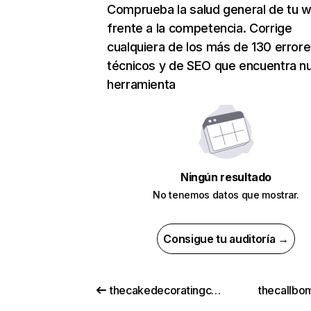
Comprueba la salud general de tu 
frente a la competencia. Corrige
cualquiera de los más de 130 error
técnicos y de SEO que encuentra n
herramienta
Ningún resultado
No tenemos datos que mostrar.
Consigue tu auditoría →
thecakedecoratingcompany.co.uk
thecallbom