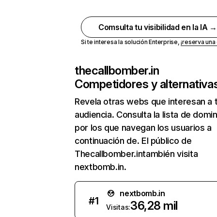
Comsulta tu visibilidad en la IA 
Si te interesa la solución Enterprise,
¡reserva un
thecallbomber.in
Competidores y alternativa
Revela otras webs que interesan a 
audiencia. Consulta la lista de domi
por los que navegan los usuarios a
continuación de. El público de
Thecallbomber.intambién visita
nextbomb.in.
nextbomb.in
#
1
36,28 mil
Visitas: