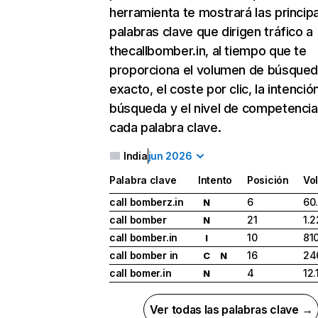
herramienta te mostrará las princip
palabras clave que dirigen tráfico a
thecallbomber.in, al tiempo que te
proporciona el volumen de búsque
exacto, el coste por clic, la intenció
búsqueda y el nivel de competencia
cada palabra clave.
India
jun 2026
Palabra clave
Intento
Posición
Vo
call bomberz.in
6
60
N
call bomber
21
1.
N
call bomber.in
10
81
I
call bomber in
16
24
C
N
call bomer.in
4
12.
N
Ver todas las palabras clave →