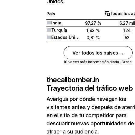
Unidos.
Todos los a
País
India
97,27 %
6,27 mi
Turquía
1,92 %
124
Estados Unidos
0,81 %
52
Ver todos los países →
10 veces más información diaria. ¡Gratis!
thecallbomber.in
Trayectoria del tráfico web
Averigua por dónde navegan los
visitantes antes y después de aterr
en el sitio de tu competidor para
descubrir nuevas oportunidades de
atraer a su audiencia.