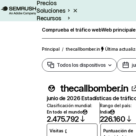
Precios
Soluciones
Recursos
Empresas
Comprueba el tráfico web
Web principale
Principal
/
thecallbomber.in
Última actualiz
Todos los dispositivos
j
thecallbomber.in
junio de 2026 Estadísticas de tráfic
Clasificación mundial
:
Rango del país
:
En todo el mundo
India
2.475.792
226.160
Visitas
Puntuación de