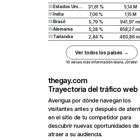
Estados Unidos
31,61 %
5,14 M
India
7,06 %
1,15 M
Brasil
5,79 %
941,97 mi
Alemania
5,28 %
858,27 mi
Tailandia
2,84 %
460,86 mi
Ver todos los países →
10 veces más información diaria. ¡Gratis!
thegay.com
Trayectoria del tráfico web
Averigua por dónde navegan los
visitantes antes y después de aterr
en el sitio de tu competidor para
descubrir nuevas oportunidades de
atraer a su audiencia.