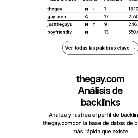
thegay
1
18.1
N
T
gay porn
17
2.74
C
justthegays
9
246
N
T
boyfriendtv
13
550.
N
Ver todas las palabras clave →
thegay.com
Análisis de
backlinks
Analiza y rastrea el perfil de backli
thegay.comcon la base de datos de b
más rápida que existe