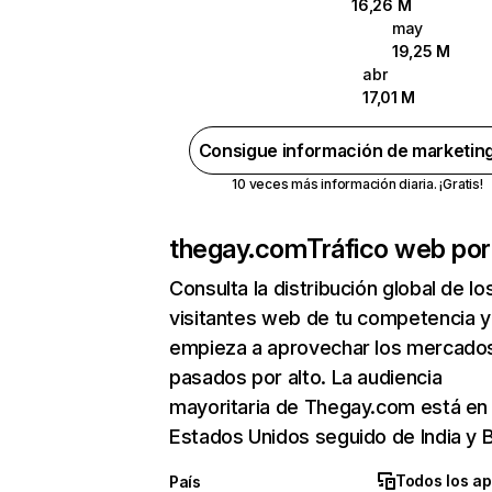
16,26 M
may
19,25 M
abr
17,01 M
Consigue información de marketin
10 veces más información diaria. ¡Gratis!
thegay.com
Tráfico web por
Consulta la distribución global de lo
visitantes web de tu competencia y
empieza a aprovechar los mercado
pasados por alto. La audiencia
mayoritaria de Thegay.com está en
Estados Unidos seguido de India y Br
Todos los ap
País