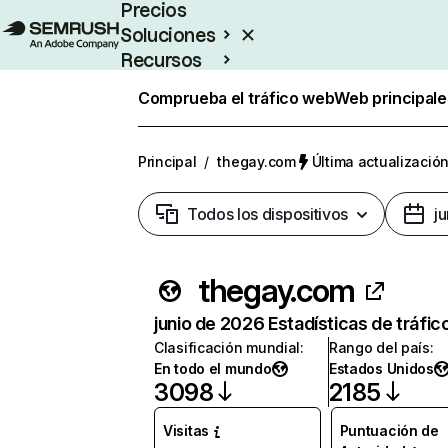
Precios
Soluciones
Recursos
Empresas
Comprueba el tráfico web
Web principale
Principal
/
thegay.com
Última actualización
Todos los dispositivos
j
thegay.com
junio de 2026 Estadísticas de tráfic
Clasificación mundial
:
Rango del país
:
En todo el mundo
Estados Unidos
3098
2185
Visitas
Puntuación de