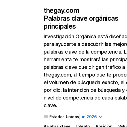
thegay.com
Palabras clave orgánicas
principales
Investigación Orgánica
está diseña
para ayudarte a descubrir las mejor
palabras clave de la competencia. L
herramienta te mostrará las princip
palabras clave que dirigen tráfico a
thegay.com, al tiempo que te propo
el volumen de búsqueda exacto, el 
por clic, la intención de búsqueda y 
nivel de competencia de cada palab
clave.
Estados Unidos
jun 2026
Palabra clave
Intento
Posición
Vol