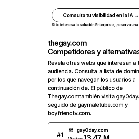
Comsulta tu visibilidad en la IA 
Si te interesa la solución Enterprise,
¡reserva un
thegay.com
Competidores y alternativa
Revela otras webs que interesan a 
audiencia. Consulta la lista de domi
por los que navegan los usuarios a
continuación de. El público de
Thegay.comtambién visita gay0day
seguido de gaymaletube.com y
boyfriendtv.com.
gay0day.com
#
1
13,47 M
Visitas: