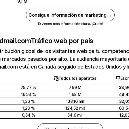
9,1 M
Consigue información de marketing →
10 veces más información diaria. ¡Gratis!
dmail.com
Tráfico web por país
stribución global de los visitantes web de tu competen
 mercados pasados por alto. La audiencia mayoritaria
il.com está en Canadá seguido de Estados Unidos y I
Todos los aparatos
Escr
75,77 %
7,69 M
38,9
16,53 %
1,68 M
48,4
1,36 %
138,16 mil
32,0
1,23 %
124,52 mil
60,5
0,54 %
54,6 mil
12,0