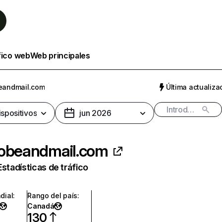
fico web
Web principales
eandmail.com
Última actualizac
ispositivos
jun 2026
lobeandmail.com
Estadísticas de tráfico
dial
:
Rango del país
:
Canadá
130