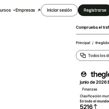
ursos
Empresas
Iniciar sesión
Registrarse
Comprueba el trá
Principal
/
theglob
Todos los d
theg
junio de 2026 
Finanzas
Clasificación mun
En todo el mundo
5216