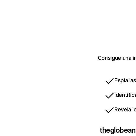
Consigue una i
Espía la
Identifi
Revela l
theglobean