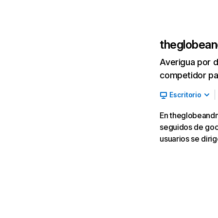
theglobean
Averigua por d
competidor par
Escritorio
En theglobeandma
seguidos de goog
usuarios se diri