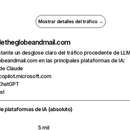
Mostrar detalles del tráfico →
de
theglobeandmail.com
nstante un desglose claro del tráfico procedente de 
beandmail.com en las principales plataformas de IA:
 de Claude
copilot.microsoft.com
 ChatGPT
s!
e plataformas de IA (absoluto)
5 mil