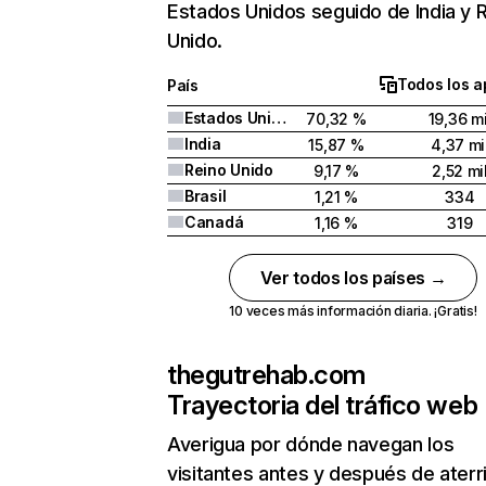
Estados Unidos seguido de India y 
Unido.
Todos los a
País
Estados Unidos
70,32 %
19,36 mi
India
15,87 %
4,37 mi
Reino Unido
9,17 %
2,52 mi
Brasil
1,21 %
334
Canadá
1,16 %
319
Ver todos los países →
10 veces más información diaria. ¡Gratis!
thegutrehab.com
Trayectoria del tráfico web
Averigua por dónde navegan los
visitantes antes y después de aterr