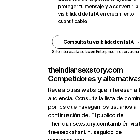
proteger tu mensaje y a convertir la
visibilidad de la IA en crecimiento
cuantificable
Comsulta tu visibilidad en la IA 
Si te interesa la solución Enterprise,
¡reserva un
theindiansexstory.com
Competidores y alternativa
Revela otras webs que interesan a 
audiencia. Consulta la lista de domi
por los que navegan los usuarios a
continuación de. El público de
Theindiansexstory.comtambién visi
freesexkahani.in, seguido de