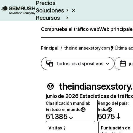
Precios
Soluciones
Recursos
Empresas
Comprueba el tráfico web
Web principale
Principal
/
theindiansexstory.com
Última ac
Todos los dispositivos
j
theindia
junio de 2026 Estadísticas de tráfic
Clasificación mundial
:
Rango del país
:
En todo el mundo
India
51.385
5075
Visitas
Puntuación de