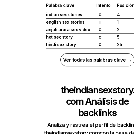
Palabra clave
Intento
Posició
indian sex stories
4
C
english sex stories
1
I
anjali arora sex video
2
C
hot sex story
5
C
hindi sex story
25
C
Ver todas las palabras clave →
theindiansexstory
com
Análisis de
backlinks
Analiza y rastrea el perfil de backli
theindiansexstory.comcon la base d