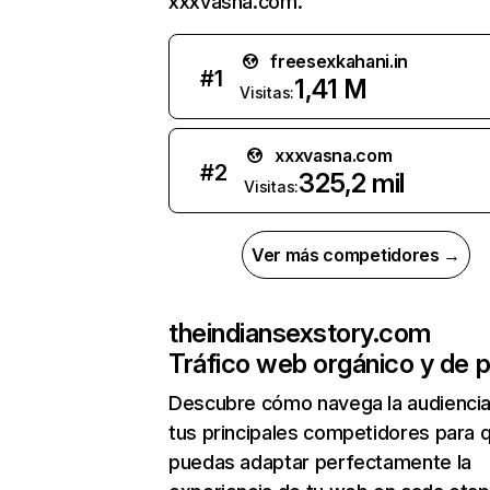
xxxvasna.com.
freesexkahani.in
#
1
1,41 M
Visitas:
xxxvasna.com
#
2
325,2 mil
Visitas:
Ver más competidores →
theindiansexstory.com
Tráfico web orgánico y de 
Descubre cómo navega la audienci
tus principales competidores para 
puedas adaptar perfectamente la