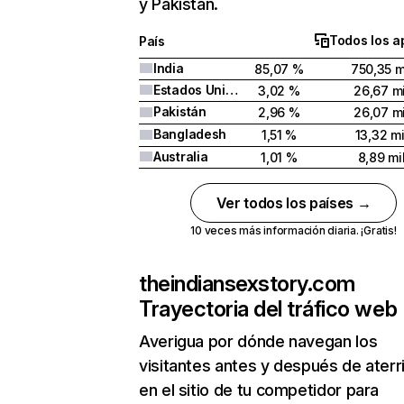
y Pakistán.
Todos los a
País
India
85,07 %
750,35 m
Estados Unidos
3,02 %
26,67 mi
Pakistán
2,96 %
26,07 mi
Bangladesh
1,51 %
13,32 mi
Australia
1,01 %
8,89 mi
Ver todos los países →
10 veces más información diaria. ¡Gratis!
theindiansexstory.com
Trayectoria del tráfico web
Averigua por dónde navegan los
visitantes antes y después de aterr
en el sitio de tu competidor para