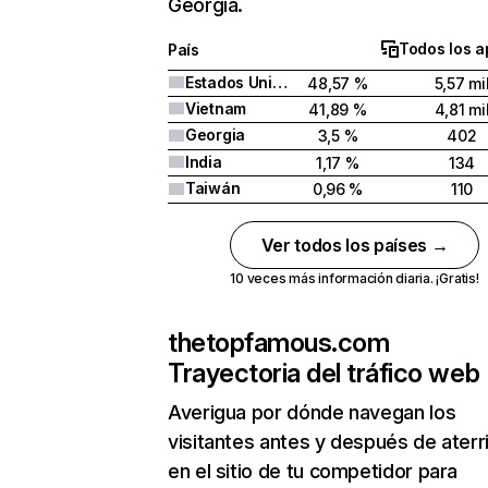
Georgia.
Todos los a
País
Estados Unidos
48,57 %
5,57 mi
Vietnam
41,89 %
4,81 mi
Georgia
3,5 %
402
India
1,17 %
134
Taiwán
0,96 %
110
Ver todos los países →
10 veces más información diaria. ¡Gratis!
thetopfamous.com
Trayectoria del tráfico web
Averigua por dónde navegan los
visitantes antes y después de aterr
en el sitio de tu competidor para