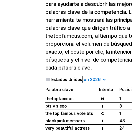
para ayudarte a descubrir las mejor
palabras clave de la competencia. L
herramienta te mostrará las princip
palabras clave que dirigen tráfico a
thetopfamous.com, al tiempo que t
proporciona el volumen de búsque
exacto, el coste por clic, la intenció
búsqueda y el nivel de competencia
cada palabra clave.
Estados Unidos
jun 2026
Palabra clave
Intento
Posic
thetopfamous
1
N
bts v s exo
8
I
the top famous vote bts
1
C
blackpink members
48
I
very beautiful actress
24
I