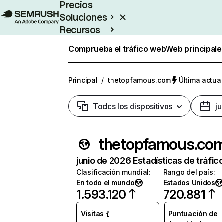
Precios
Soluciones
Recursos
Empresas
Comprueba el tráfico web
Web principale
Principal
/
thetopfamous.com
Última actual
Todos los dispositivos
j
thetopfamous.co
junio de 2026 Estadísticas de tráfic
Clasificación mundial
:
Rango del país
:
En todo el mundo
Estados Unidos
1.593.120
720.881
Visitas
Puntuación de