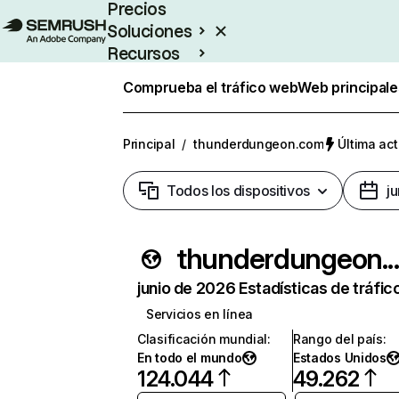
Precios
Soluciones
Recursos
Empresas
Comprueba el tráfico web
Web principale
Principal
/
thunderdungeon.com
Última act
Todos los dispositivos
j
thunderdung
junio de 2026 Estadísticas de tráfic
Servicios en línea
Clasificación mundial
:
Rango del país
:
En todo el mundo
Estados Unidos
124.044
49.262