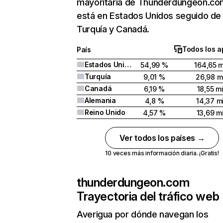
mayoritaria de Thunderdungeon.co
está en Estados Unidos seguido de
Turquía y Canadá.
Todos los a
País
Estados Unidos
54,99 %
164,65 m
Turquía
9,01 %
26,98 mi
Canadá
6,19 %
18,55 mi
Alemania
4,8 %
14,37 mi
Reino Unido
4,57 %
13,69 mi
Ver todos los países →
10 veces más información diaria. ¡Gratis!
thunderdungeon.com
Trayectoria del tráfico web
Averigua por dónde navegan los