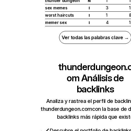
thunder dungeon
1
N
sex memes
3
I
worst haircuts
1
I
memer sex
4
I
Ver todas las palabras clave →
thunderdungeon.
om
Análisis de
backlinks
Analiza y rastrea el perfil de backli
thunderdungeon.comcon la base de 
backlinks más rápida que exist
Descubre el portfolio de backlin