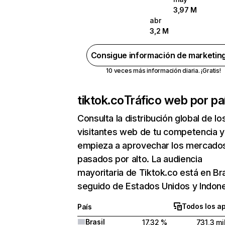
3,97 M
abr
3,2 M
Consigue información de marketin
10 veces más información diaria. ¡Gratis!
tiktok.co
Tráfico web por pa
Consulta la distribución global de lo
visitantes web de tu competencia y
empieza a aprovechar los mercado
pasados por alto. La audiencia
mayoritaria de Tiktok.co está en Bra
seguido de Estados Unidos y Indone
Todos los a
País
Brasil
17,32 %
731,3 mi