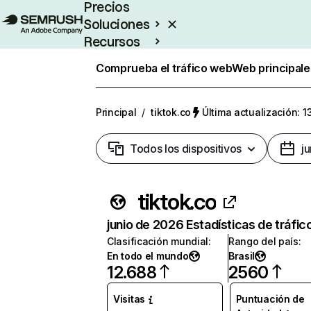
Precios
Soluciones
Recursos
Empresas
Comprueba el tráfico web
Web principale
Principal
/
tiktok.co
Última actualización: 1
Todos los dispositivos
j
tiktok.co
junio de 2026 Estadísticas de tráfic
Clasificación mundial
:
Rango del país
:
En todo el mundo
Brasil
12.688
2560
Visitas
Puntuación de