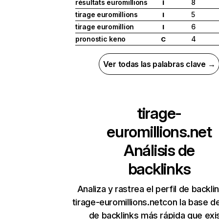
résultats euromillions
8
I
tirage euromillions
5
I
tirage euromillion
6
I
pronostic keno
4
C
Ver todas las palabras clave →
tirage-
euromillions.net
Análisis de
backlinks
Analiza y rastrea el perfil de backli
tirage-euromillions.netcon la base d
de backlinks más rápida que exi