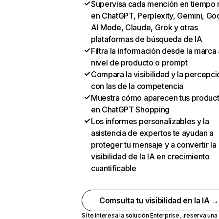
Supervisa cada mención en tiempo 
en ChatGPT, Perplexity, Gemini, Go
AI Mode, Claude, Grok y otras
plataformas de búsqueda de IA
Filtra la información desde la marca 
nivel de producto o prompt
Compara la visibilidad y la percepci
con las de la competencia
Muestra cómo aparecen tus produc
en ChatGPT Shopping
Los informes personalizables y la
asistencia de expertos te ayudan a
proteger tu mensaje y a convertir la
visibilidad de la IA en crecimiento
cuantificable
Comsulta tu visibilidad en la IA 
Si te interesa la solución Enterprise,
¡reserva un