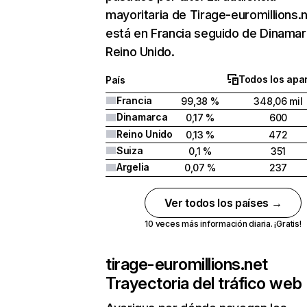
mayoritaria de Tirage-euromillions.
está en Francia seguido de Dinamar
Reino Unido.
Todos los apa
País
Francia
99,38 %
348,06 mil
Dinamarca
0,17 %
600
Reino Unido
0,13 %
472
Suiza
0,1 %
351
Argelia
0,07 %
237
Ver todos los países →
10 veces más información diaria. ¡Gratis!
tirage-euromillions.net
Trayectoria del tráfico web