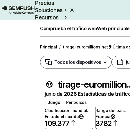
Precios
Soluciones
Recursos
Empresas
Comprueba el tráfico web
Web principale
Principal
/
tirage-euromillions.net
Última ac
Todos los dispositivos
j
tirage-eurom
junio de 2026 Estadísticas de tráfic
Juego
Periódicos
Clasificación mundial
:
Rango del país
:
En todo el mundo
Francia
109.377
3782