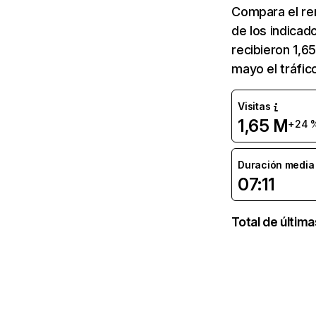
Compara el re
de los indicad
recibieron 1,6
mayo el tráfic
Visitas
1,65 M
+24 
Duración media d
07:11
Total de últim