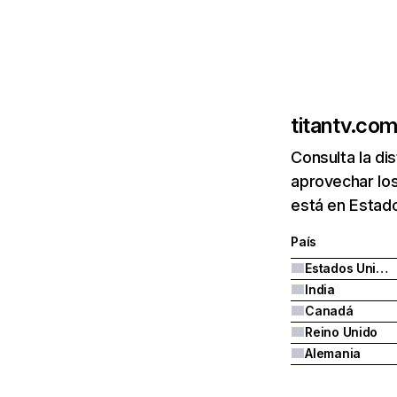
titantv.co
Consulta la di
aprovechar los
está en Estado
País
Estados Unidos
India
Canadá
Reino Unido
Alemania