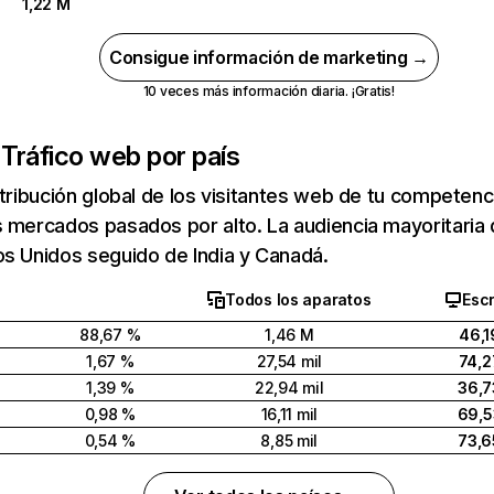
1,22 M
Consigue información de marketing →
10 veces más información diaria. ¡Gratis!
m
Tráfico web por país
stribución global de los visitantes web de tu competen
 mercados pasados por alto. La audiencia mayoritaria
s Unidos seguido de India y Canadá.
Todos los aparatos
Escr
88,67 %
1,46 M
46,1
1,67 %
27,54 mil
74,2
1,39 %
22,94 mil
36,7
0,98 %
16,11 mil
69,5
0,54 %
8,85 mil
73,6