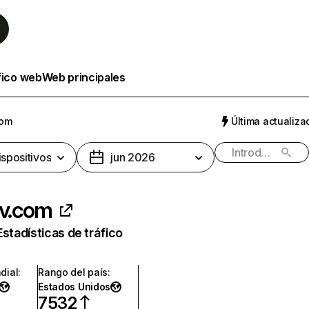
fico web
Web principales
com
Última actualizac
ispositivos
jun 2026
tv.com
Estadísticas de tráfico
dial
:
Rango del país
:
Estados Unidos
7532