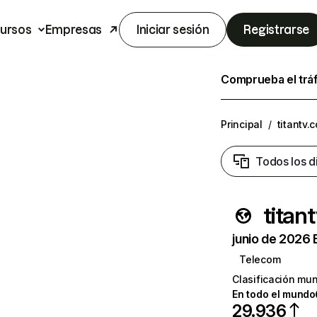
ursos
Empresas
Iniciar sesión
Registrarse
Comprueba el trá
Principal
/
titantv.
Todos los d
titan
junio de 2026 
Telecom
Clasificación mun
En todo el mundo
29.936