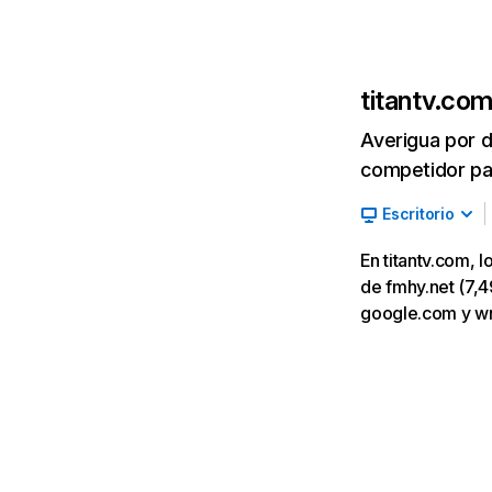
titantv.co
Averigua por d
competidor par
Escritorio
En titantv.com, 
de fmhy.net (7,49
google.com y w