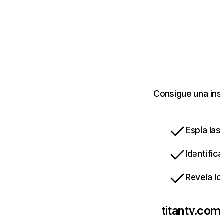
Consigue una ins
Espía la
Identifi
Revela l
titantv.co