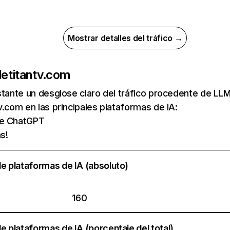
Mostrar detalles del tráfico →
de
titantv.com
nstante un desglose claro del tráfico procedente de 
v.com en las principales plataformas de IA:
de ChatGPT
s!
e plataformas de IA (absoluto)
160
e plataformas de IA (porcentaje del total)