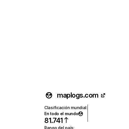
maplogs.com
Clasificación mundial
:
En todo el mundo
81.741
Rango del país
: