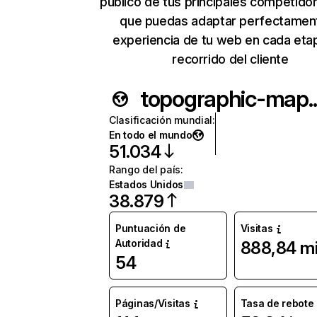
público de tus principales competido
que puedas adaptar perfectament
experiencia de tu web en cada eta
recorrido del cliente
topog
Clasificación mundial
:
En todo el mundo
51.034
Rango del país
:
Estados Unidos
38.879
Puntuación de
Visitas
Autoridad
888,84 mi
54
Páginas/Visitas
Tasa de rebote