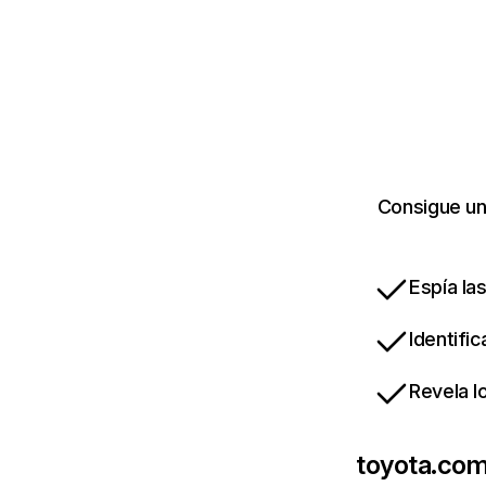
Consigue un
Espía la
Identifi
Revela l
toyota.co