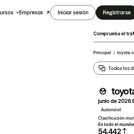
ursos
Empresas
Iniciar sesión
Registrarse
Comprueba el trá
Principal
/
toyota.
Todos los d
toyo
junio de 2026 
Automóvil
Clasificación mun
En todo el mundo
54.442