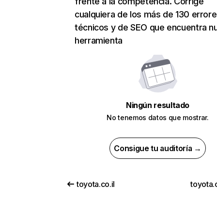
frente a la competencia. Corrige
cualquiera de los más de 130 error
técnicos y de SEO que encuentra n
herramienta
Ningún resultado
No tenemos datos que mostrar.
Consigue tu auditoría →
toyota.co.il
toyota.