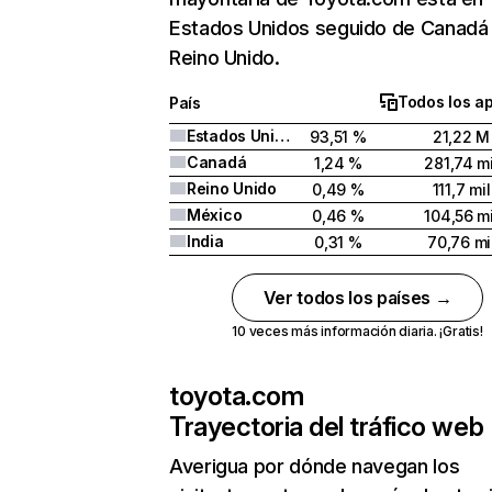
Estados Unidos seguido de Canadá
Reino Unido.
Todos los a
País
Estados Unidos
93,51 %
21,22 M
Canadá
1,24 %
281,74 mi
Reino Unido
0,49 %
111,7 mil
México
0,46 %
104,56 mi
India
0,31 %
70,76 mi
Ver todos los países →
10 veces más información diaria. ¡Gratis!
toyota.com
Trayectoria del tráfico web
Averigua por dónde navegan los