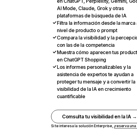
en ChatGPT, Perplexity, Gemini, Go
AI Mode, Claude, Grok y otras
plataformas de búsqueda de IA
Filtra la información desde la marca 
nivel de producto o prompt
Compara la visibilidad y la percepci
con las de la competencia
Muestra cómo aparecen tus produc
en ChatGPT Shopping
Los informes personalizables y la
asistencia de expertos te ayudan a
proteger tu mensaje y a convertir la
visibilidad de la IA en crecimiento
cuantificable
Comsulta tu visibilidad en la IA 
Si te interesa la solución Enterprise,
¡reserva un