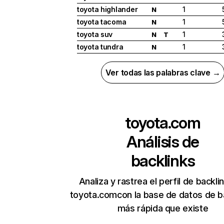
toyota highlander
1
N
toyota tacoma
1
N
toyota suv
1
N
T
toyota tundra
1
N
Ver todas las palabras clave →
toyota.com
Análisis de
backlinks
Analiza y rastrea el perfil de backli
toyota.comcon la base de datos de b
más rápida que existe