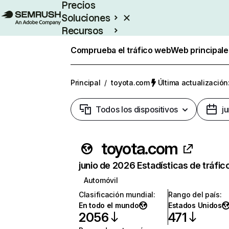
Precios
Soluciones
Recursos
Empresas
Comprueba el tráfico web
Web principale
Principal
/
toyota.com
Última actualización
Todos los dispositivos
j
toyota.com
junio de 2026 Estadísticas de tráfic
Automóvil
Clasificación mundial
:
Rango del país
:
En todo el mundo
Estados Unidos
2056
471