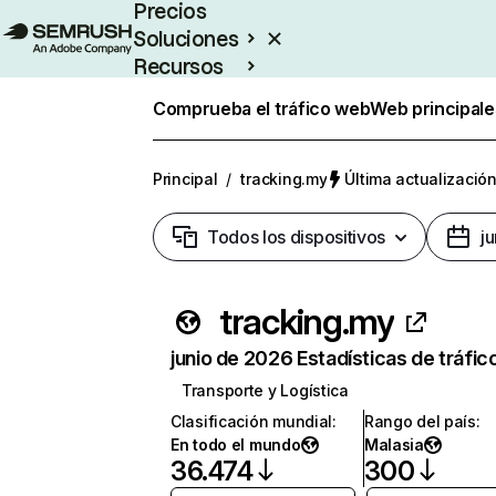
Precios
Soluciones
Recursos
Empresas
Comprueba el tráfico web
Web principale
Principal
/
tracking.my
Última actualización
Todos los dispositivos
j
tracking.my
junio de 2026 Estadísticas de tráfic
Transporte y Logística
Clasificación mundial
:
Rango del país
:
En todo el mundo
Malasia
36.474
300