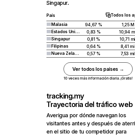
Singapur.
Todos los a
País
Malasia
94,67 %
1,25 M
Estados Unidos
0,83 %
10,94 m
Singapur
0,81 %
10,71 mi
Filipinas
0,64 %
8,41 mi
Nueva Zelanda
0,57 %
7,53 mi
Ver todos los países →
10 veces más información diaria. ¡Gratis!
tracking.my
Trayectoria del tráfico web
Averigua por dónde navegan los
visitantes antes y después de aterr
en el sitio de tu competidor para