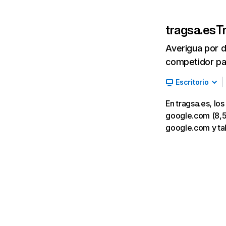
tragsa.es
T
Averigua por d
competidor par
Escritorio
En tragsa.es, lo
google.com (8,5 %
google.com y ta