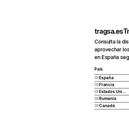
tragsa.es
T
Consulta la di
aprovechar los
en España seg
País
España
Francia
Estados Unidos
Rumanía
Canadá