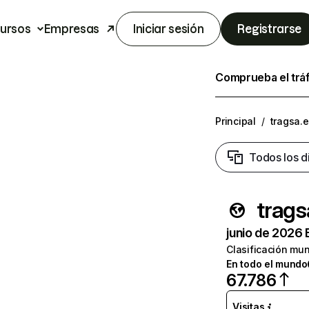
ursos
Empresas
Iniciar sesión
Registrarse
Comprueba el trá
Principal
/
tragsa.
Todos los d
trags
junio de 2026 
Clasificación mun
En todo el mundo
67.786
Visitas