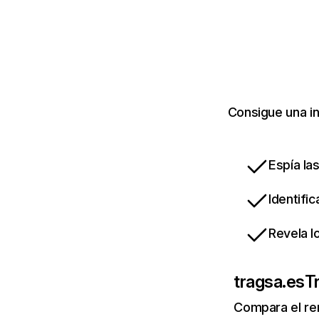
Consigue una in
Espía la
Identifi
Revela l
tragsa.es
Tr
Compara el re