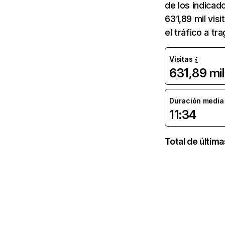
de los indicad
631,89 mil vis
el tráfico a t
Visitas
631,89 mil
Duración media d
11:34
Total de últim