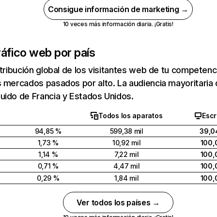
Consigue información de marketing →
10 veces más información diaria. ¡Gratis!
ráfico web por país
stribución global de los visitantes web de tu competen
 mercados pasados por alto. La audiencia mayoritaria
uido de Francia y Estados Unidos.
Todos los aparatos
Escr
94,85 %
599,38 mil
39,0
1,73 %
10,92 mil
100,
1,14 %
7,22 mil
100,
0,71 %
4,47 mil
100,
0,29 %
1,84 mil
100,
Ver todos los países →