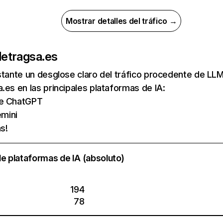
Mostrar detalles del tráfico →
de
tragsa.es
nstante un desglose claro del tráfico procedente de 
.es en las principales plataformas de IA:
de ChatGPT
mini
s!
e plataformas de IA (absoluto)
194
78