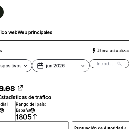
fico web
Web principales
es
Última actualizac
ispositivos
jun 2026
a.es
Estadísticas de tráfico
dial
:
Rango del país
:
España
1805
Puntuación de Autoridad