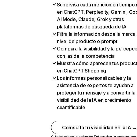
Supervisa cada mención en tiempo 
en ChatGPT, Perplexity, Gemini, Go
AI Mode, Claude, Grok y otras
plataformas de búsqueda de IA
Filtra la información desde la marca 
nivel de producto o prompt
Compara la visibilidad y la percepci
con las de la competencia
Muestra cómo aparecen tus produc
en ChatGPT Shopping
Los informes personalizables y la
asistencia de expertos te ayudan a
proteger tu mensaje y a convertir la
visibilidad de la IA en crecimiento
cuantificable
Comsulta tu visibilidad en la IA 
Si te interesa la solución Enterprise,
¡reserva un