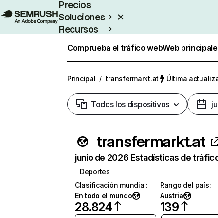
Precios
Soluciones
Recursos
Empresas
Comprueba el tráfico web
Web principale
Principal
/
transfermarkt.at
Última actualiz
Todos los dispositivos
j
transfermarkt.at
junio de 2026 Estadísticas de tráfic
Deportes
Clasificación mundial
:
Rango del país
:
En todo el mundo
Austria
28.824
139