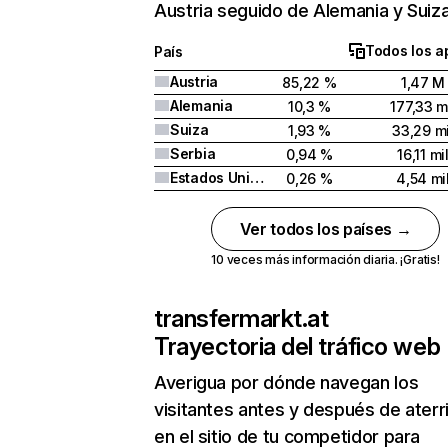
Austria seguido de Alemania y Suiza
Todos los a
País
Austria
85,22 %
1,47 M
Alemania
10,3 %
177,33 m
Suiza
1,93 %
33,29 mi
Serbia
0,94 %
16,11 mi
Estados Unidos
0,26 %
4,54 mi
Ver todos los países →
10 veces más información diaria. ¡Gratis!
transfermarkt.at
Trayectoria del tráfico web
Averigua por dónde navegan los
visitantes antes y después de aterr
en el sitio de tu competidor para