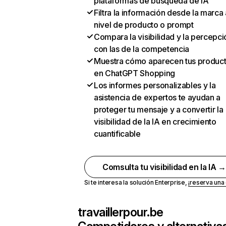
plataformas de búsqueda de IA
Filtra la información desde la marca 
nivel de producto o prompt
Compara la visibilidad y la percepci
con las de la competencia
Muestra cómo aparecen tus produc
en ChatGPT Shopping
Los informes personalizables y la
asistencia de expertos te ayudan a
proteger tu mensaje y a convertir la
visibilidad de la IA en crecimiento
cuantificable
Comsulta tu visibilidad en la IA 
Si te interesa la solución Enterprise,
¡reserva un
travaillerpour.be