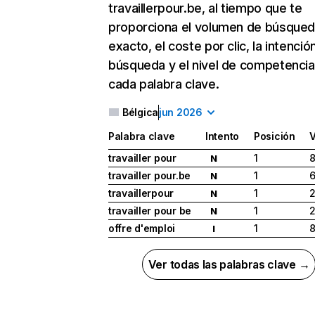
travaillerpour.be, al tiempo que te
proporciona el volumen de búsque
exacto, el coste por clic, la intenció
búsqueda y el nivel de competencia
cada palabra clave.
Bélgica
jun 2026
Palabra clave
Intento
Posición
travailler pour
1
8
N
travailler pour.be
1
N
travaillerpour
1
N
travailler pour be
1
N
offre d'emploi
1
8
I
Ver todas las palabras clave →