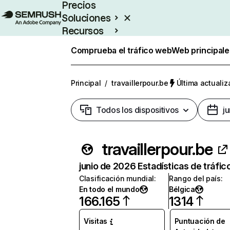
Precios
Soluciones
Recursos
Empresas
Comprueba el tráfico web
Web principale
Principal
/
travaillerpour.be
Última actualiz
Todos los dispositivos
j
travaillerpour.be
junio de 2026 Estadísticas de tráfic
Clasificación mundial
:
Rango del país
:
En todo el mundo
Bélgica
166.165
1314
Visitas
Puntuación de