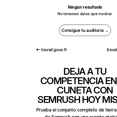
Ningún resultado
No tenemos datos que mostrar.
Consigue tu auditoría →
travail.gouv.fr
trava
DEJA A TU
COMPETENCIA EN
CUNETA CON
SEMRUSH HOY MI
Prueba el conjunto completo de herr
de Semrush con una cuenta gratui