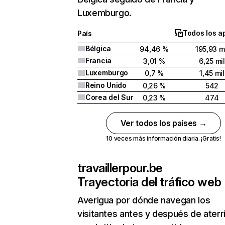
Luxemburgo.
Todos los a
País
Bélgica
94,46 %
195,93 m
Francia
3,01 %
6,25 mil
Luxemburgo
0,7 %
1,45 mil
Reino Unido
0,26 %
542
Corea del Sur
0,23 %
474
Ver todos los países →
10 veces más información diaria. ¡Gratis!
travaillerpour.be
Trayectoria del tráfico web
Averigua por dónde navegan los
visitantes antes y después de aterr