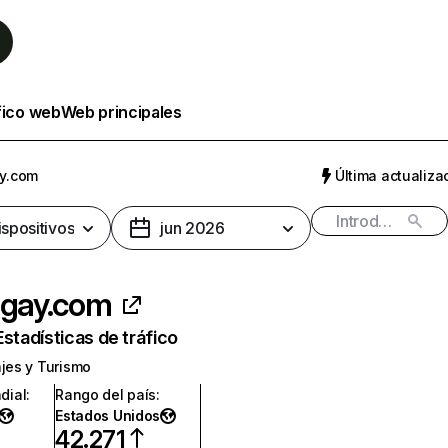
fico web
Web principales
ay.com
Última actualizac
ispositivos
jun 2026
lgay.com
Estadísticas de tráfico
ajes y Turismo
dial
:
Rango del país
:
Estados Unidos
42.271