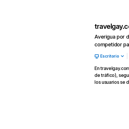
travelgay.
Averigua por d
competidor par
Escritorio
En travelgay.co
de tráfico), segu
los usuarios se 