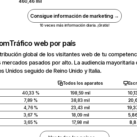
460,46 mil
Consigue información de marketing →
10 veces más información diaria. ¡Gratis!
com
Tráfico web por país
stribución global de los visitantes web de tu competen
s mercados pasados por alto. La audiencia mayoritaria
s Unidos seguido de Reino Unido y Italia.
Todos los aparatos
Escr
40,33 %
198,59 mil
10,1
7,89 %
38,83 mil
20,
4,76 %
23,43 mil
19,3
3,67 %
18,09 mil
5,8
3,65 %
17,98 mil
8,8