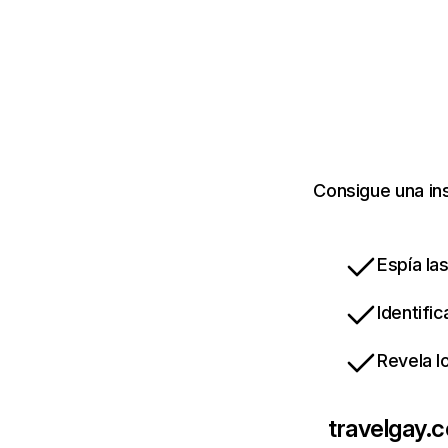
Consigue una in
Espía la
Identifi
Revela l
travelgay.