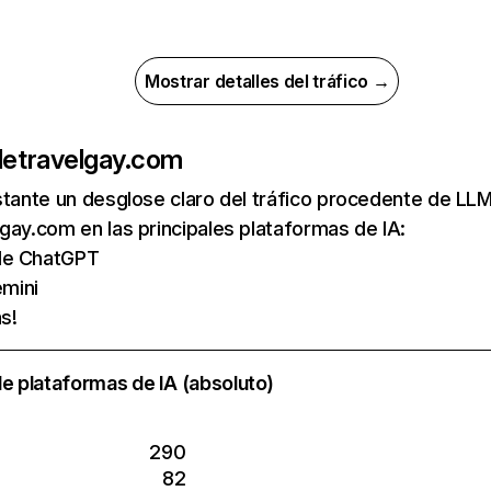
Mostrar detalles del tráfico →
de
travelgay.com
nstante un desglose claro del tráfico procedente de 
gay.com en las principales plataformas de IA:
 de ChatGPT
mini
s!
e plataformas de IA (absoluto)
290
82