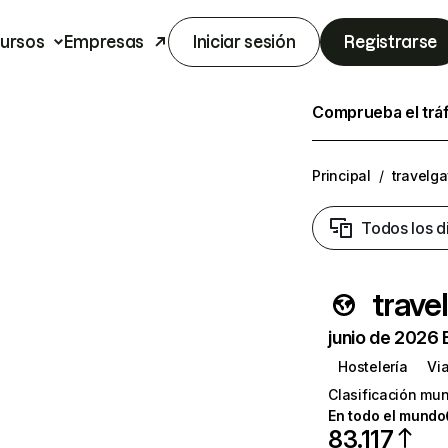
ursos
Empresas
Iniciar sesión
Registrarse
Comprueba el trá
Principal
/
travelg
Todos los d
trave
junio de 2026 
Hostelería
Vi
Clasificación mun
En todo el mundo
83.117