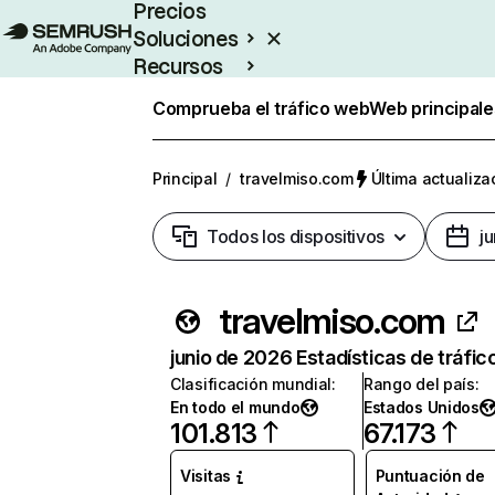
Precios
Soluciones
Recursos
Empresas
Comprueba el tráfico web
Web principale
Principal
/
travelmiso.com
Última actualiza
Todos los dispositivos
j
travelmiso.com
junio de 2026 Estadísticas de tráfic
Clasificación mundial
:
Rango del país
:
En todo el mundo
Estados Unidos
101.813
67.173
Visitas
Puntuación de