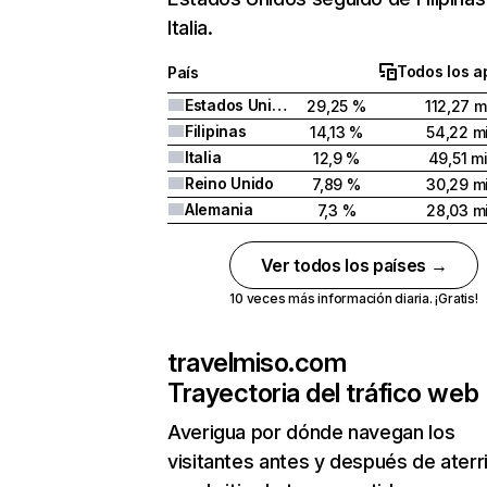
Italia.
Todos los a
País
Estados Unidos
29,25 %
112,27 m
Filipinas
14,13 %
54,22 mi
Italia
12,9 %
49,51 mi
Reino Unido
7,89 %
30,29 mi
Alemania
7,3 %
28,03 mi
Ver todos los países →
10 veces más información diaria. ¡Gratis!
travelmiso.com
Trayectoria del tráfico web
Averigua por dónde navegan los
visitantes antes y después de aterr