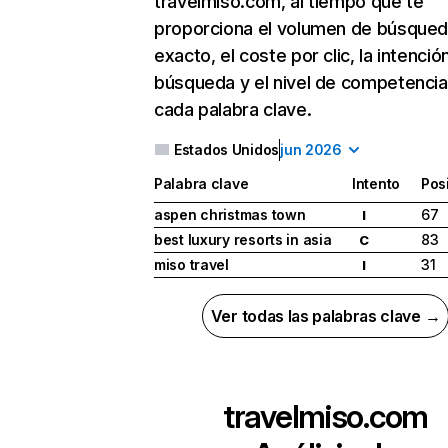
travelmiso.com, al tiempo que te
proporciona el volumen de búsque
exacto, el coste por clic, la intenció
búsqueda y el nivel de competencia
cada palabra clave.
Estados Unidos
jun 2026
Palabra clave
Intento
Pos
aspen christmas town
67
I
best luxury resorts in asia
83
C
miso travel
31
I
Ver todas las palabras clave →
travelmiso.com