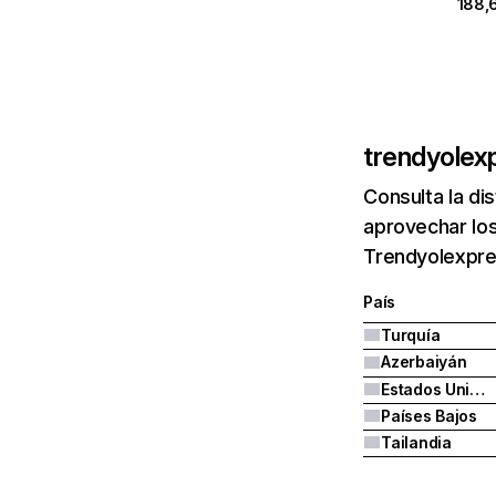
188,6
trendyolex
Consulta la di
aprovechar los
Trendyolexpre
País
Turquía
Azerbaiyán
Estados Unidos
Países Bajos
Tailandia