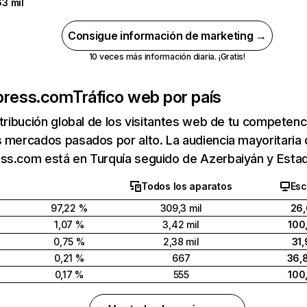
3 mil
Consigue información de marketing →
10 veces más información diaria. ¡Gratis!
press.com
Tráfico web por país
stribución global de los visitantes web de tu competen
 mercados pasados por alto. La audiencia mayoritaria
ss.com está en Turquía seguido de Azerbaiyán y Esta
Todos los aparatos
Esc
97,22 %
309,3 mil
26
1,07 %
3,42 mil
100
0,75 %
2,38 mil
31
0,21 %
667
36,
0,17 %
555
100