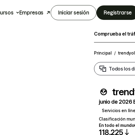
ursos
Empresas
Iniciar sesión
Registrarse
Comprueba el trá
Principal
/
trendyo
Todos los d
trend
junio de 2026 
Servicios en lín
Clasificación mun
En todo el mundo
118.225