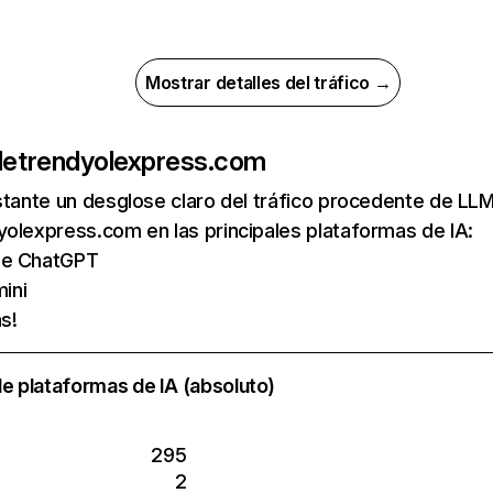
Mostrar detalles del tráfico →
de
trendyolexpress.com
nstante un desglose claro del tráfico procedente de 
olexpress.com en las principales plataformas de IA:
 de ChatGPT
ini
s!
e plataformas de IA (absoluto)
295
2