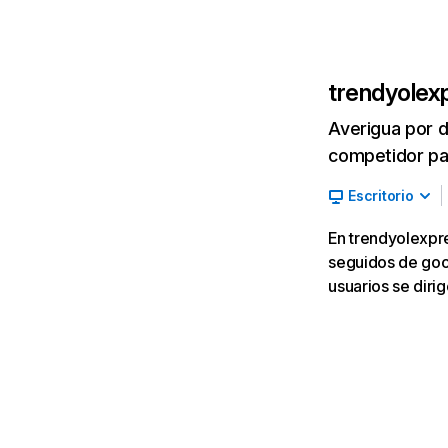
trendyolex
Averigua por d
competidor par
Escritorio
En trendyolexpre
seguidos de goog
usuarios se dir