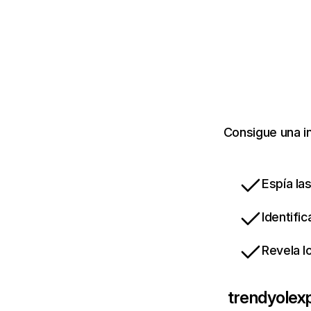
Consigue una i
Espía la
Identifi
Revela l
trendyolex