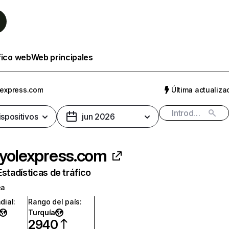
fico web
Web principales
lexpress.com
Última actualizac
ispositivos
jun 2026
yolexpress.com
Estadísticas de tráfico
ea
dial
:
Rango del país
:
Turquía
2940