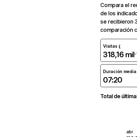
Compara el re
de los indicad
se recibieron 
comparación co
Visitas
318,16 mil
-
Duración media d
07:20
Total de últim
abr