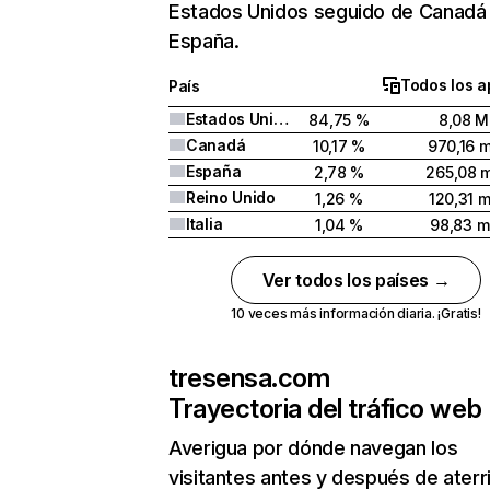
Estados Unidos seguido de Canadá
España.
Todos los a
País
Estados Unidos
84,75 %
8,08 M
Canadá
10,17 %
970,16 m
España
2,78 %
265,08 m
Reino Unido
1,26 %
120,31 m
Italia
1,04 %
98,83 mi
Ver todos los países →
10 veces más información diaria. ¡Gratis!
tresensa.com
Trayectoria del tráfico web
Averigua por dónde navegan los
visitantes antes y después de aterr