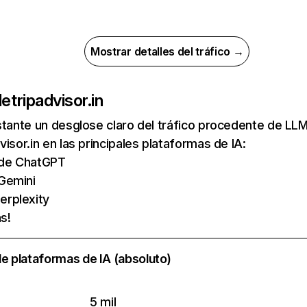
Mostrar detalles del tráfico →
de
tripadvisor.in
nstante un desglose claro del tráfico procedente de 
isor.in en las principales plataformas de IA:
s de ChatGPT
Gemini
erplexity
s!
e plataformas de IA (absoluto)
5 mil