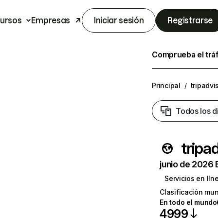
ursos
Empresas
Iniciar sesión
Registrarse
Comprueba el trá
Principal
/
tripadvis
Todos los d
tripad
junio de 2026 
Servicios en lín
Clasificación mun
En todo el mundo
4999