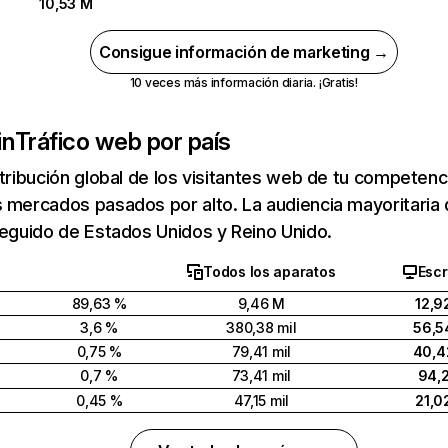
10,53 M
Consigue información de marketing →
10 veces más información diaria. ¡Gratis!
in
Tráfico web por país
stribución global de los visitantes web de tu competen
 mercados pasados por alto. La audiencia mayoritaria d
seguido de Estados Unidos y Reino Unido.
Todos los aparatos
Escr
89,63 %
9,46 M
12,9
3,6 %
380,38 mil
56,5
0,75 %
79,41 mil
40,4
0,7 %
73,41 mil
94,
0,45 %
47,15 mil
21,0