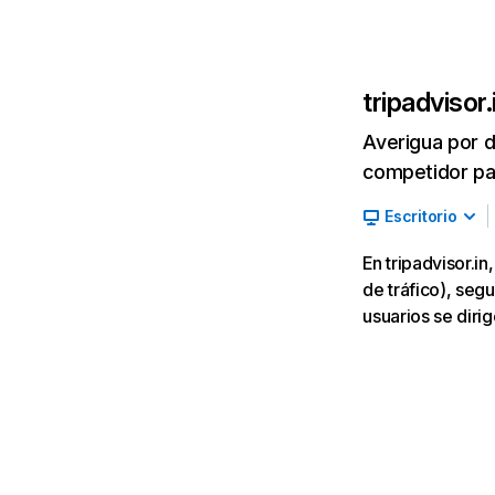
tripadvisor.
Averigua por d
competidor par
Escritorio
En tripadvisor.i
de tráfico), segu
usuarios se dir