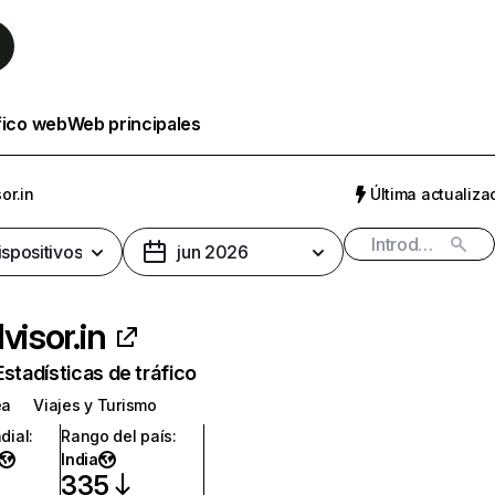
fico web
Web principales
or.in
Última actualizac
ispositivos
jun 2026
visor.in
Estadísticas de tráfico
ea
Viajes y Turismo
dial
:
Rango del país
:
India
335