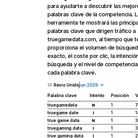
para ayudarte a descubrir las mejor
palabras clave de la competencia. L
herramienta te mostrará las princip
palabras clave que dirigen tráfico a
truegamedata.com, al tiempo que t
proporciona el volumen de búsque
exacto, el coste por clic, la intenció
búsqueda y el nivel de competencia
cada palabra clave.
Reino Unido
jun 2026
Palabra clave
Intento
Posición
V
truegamedata
1
7
N
truegame date
1
1
I
true game data
1
3
N
truegaming data
1
3
I
true gaming data
1
2
I