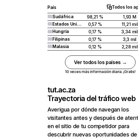
Todos los a
País
Sudáfrica
98,21 %
1,93 M
Estados Unidos
0,57 %
11,21 mil
Hungría
0,17 %
3,34 mil
Filipinas
0,17 %
3,3 mil
Malasia
0,12 %
2,28 mil
Ver todos los países →
10 veces más información diaria. ¡Gratis!
tut.ac.za
Trayectoria del tráfico web
Averigua por dónde navegan los
visitantes antes y después de aterr
en el sitio de tu competidor para
descubrir nuevas oportunidades de