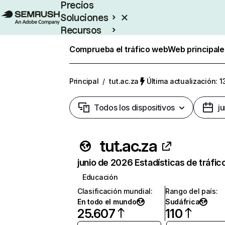
Precios
Soluciones
Recursos
Empresas
Comprueba el tráfico web
Web principale
Principal
/
tut.ac.za
Última actualización: 1
Todos los dispositivos
j
tut.ac.za
junio de 2026 Estadísticas de tráfic
Educación
Clasificación mundial
:
Rango del país
:
En todo el mundo
Sudáfrica
25.607
110