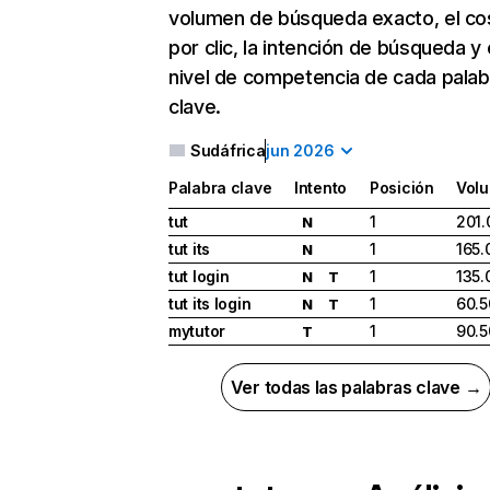
volumen de búsqueda exacto, el co
por clic, la intención de búsqueda y 
nivel de competencia de cada palab
clave.
Sudáfrica
jun 2026
Palabra clave
Intento
Posición
Vol
tut
1
201.
N
tut its
1
165.
N
tut login
1
135.
N
T
tut its login
1
60.5
N
T
mytutor
1
90.5
T
Ver todas las palabras clave →