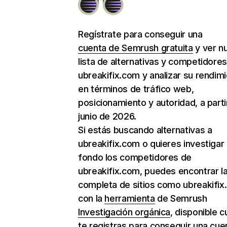
Regístrate para conseguir una
cuenta de Semrush gratuita
y ver n
lista de alternativas y competidore
ubreakifix.com y analizar su rendim
en términos de tráfico web,
posicionamiento y autoridad, a parti
junio de 2026.
Si estás buscando alternativas a
ubreakifix.com o quieres investigar
fondo los competidores de
ubreakifix.com, puedes encontrar la 
completa de sitios como ubreakifi
con la
herramienta
de Semrush
Investigación orgánica
, disponible 
te registras para conseguir una cue