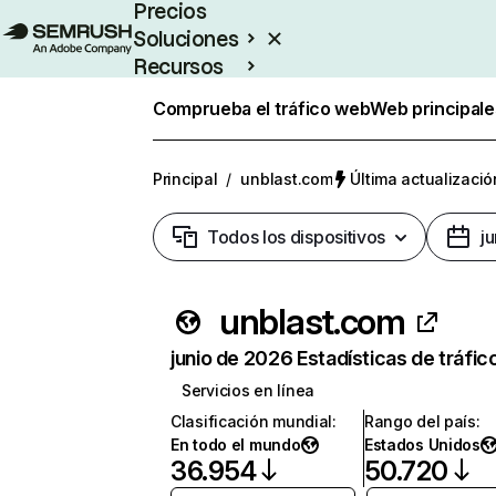
Precios
Soluciones
Recursos
Empresas
Comprueba el tráfico web
Web principale
Principal
/
unblast.com
Última actualizació
Todos los dispositivos
j
unblast.com
junio de 2026 Estadísticas de tráfic
Servicios en línea
Clasificación mundial
:
Rango del país
:
En todo el mundo
Estados Unidos
36.954
50.720