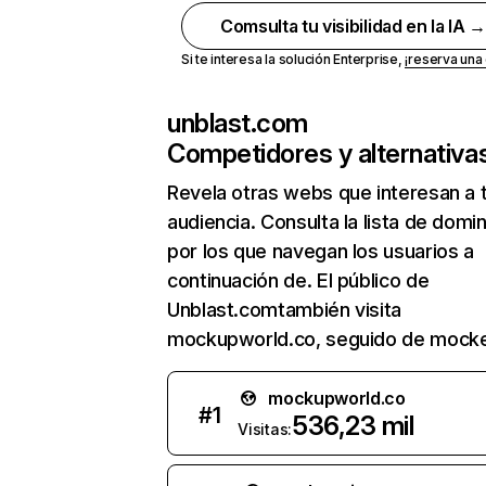
Comsulta tu visibilidad en la IA 
Si te interesa la solución Enterprise,
¡reserva un
unblast.com
Competidores y alternativa
Revela otras webs que interesan a 
audiencia. Consulta la lista de domi
por los que navegan los usuarios a
continuación de. El público de
Unblast.comtambién visita
mockupworld.co, seguido de mocke
mockupworld.co
#
1
536,23 mil
Visitas: