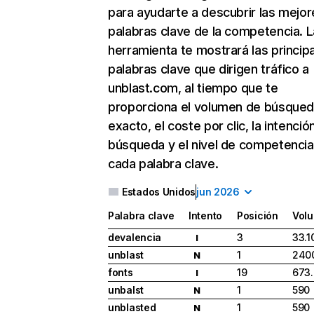
para ayudarte a descubrir las mejor
palabras clave de la competencia. L
herramienta te mostrará las princip
palabras clave que dirigen tráfico a
unblast.com, al tiempo que te
proporciona el volumen de búsque
exacto, el coste por clic, la intenció
búsqueda y el nivel de competencia
cada palabra clave.
Estados Unidos
jun 2026
Palabra clave
Intento
Posición
Vol
devalencia
3
33.1
I
unblast
1
240
N
fonts
19
673
I
unbalst
1
590
N
unblasted
1
590
N