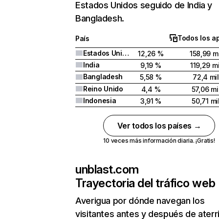
Estados Unidos seguido de India y
Bangladesh.
Todos los a
País
Estados Unidos
12,26 %
158,99 mi
India
9,19 %
119,29 mi
Bangladesh
5,58 %
72,4 mil
Reino Unido
4,4 %
57,06 mi
Indonesia
3,91 %
50,71 mi
Ver todos los países →
10 veces más información diaria. ¡Gratis!
unblast.com
Trayectoria del tráfico web
Averigua por dónde navegan los
visitantes antes y después de aterr