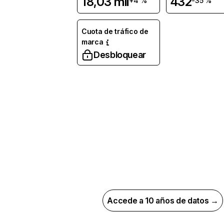
18,03 mil
432
+4 %
-35 %
Cuota de tráfico de
marca
Desbloquear
Accede a 10 años de datos →