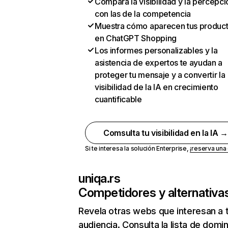
Compara la visibilidad y la percepci
con las de la competencia
Muestra cómo aparecen tus produc
en ChatGPT Shopping
Los informes personalizables y la
asistencia de expertos te ayudan a
proteger tu mensaje y a convertir la
visibilidad de la IA en crecimiento
cuantificable
Comsulta tu visibilidad en la IA 
Si te interesa la solución Enterprise,
¡reserva un
uniqa.rs
Competidores y alternativa
Revela otras webs que interesan a 
audiencia. Consulta la lista de domi