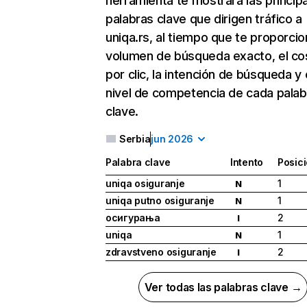
herramienta te mostrará las princip
palabras clave que dirigen tráfico a
uniqa.rs, al tiempo que te proporcio
volumen de búsqueda exacto, el co
por clic, la intención de búsqueda y 
nivel de competencia de cada palab
clave.
Serbia
jun 2026
Palabra clave
Intento
Posic
uniqa osiguranje
1
N
uniqa putno osiguranje
1
N
осигурања
2
I
uniqa
1
N
zdravstveno osiguranje
2
I
Ver todas las palabras clave →