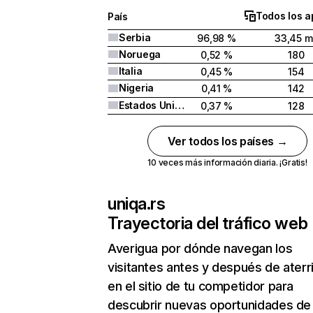
Todos los a
País
Serbia
96,98 %
33,45 mi
Noruega
0,52 %
180
Italia
0,45 %
154
Nigeria
0,41 %
142
Estados Unidos
0,37 %
128
Ver todos los países →
10 veces más información diaria. ¡Gratis!
uniqa.rs
Trayectoria del tráfico web
Averigua por dónde navegan los
visitantes antes y después de aterr
en el sitio de tu competidor para
descubrir nuevas oportunidades de