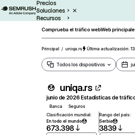
Precios
Soluciones
Recursos
Empresas
Comprueba el tráfico web
Web principale
Principal
/
uniqa.rs
Última actualización: 13
Todos los dispositivos
j
uniqa.rs
junio de 2026 Estadísticas de tráfic
Banca
Seguros
Clasificación mundial
:
Rango del país
:
En todo el mundo
Serbia
673.398
3839