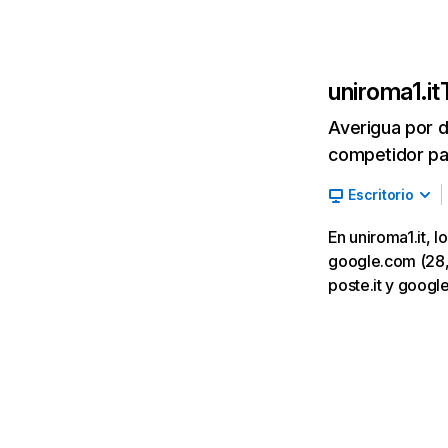
uniroma1.it
Averigua por d
competidor par
Escritorio
En uniroma1.it, 
google.com (28,0 
poste.it y googl