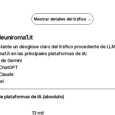
Mostrar detalles del tráfico →
de
uniroma1.it
nstante un desglose claro del tráfico procedente de 
a1.it en las principales plataformas de IA:
s de Gemini
 ChatGPT
 Claude
s!
e plataformas de IA (absoluto)
13 mil