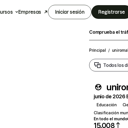
ursos
Empresas
Iniciar sesión
Registrarse
Comprueba el trá
Principal
/
uniroma1
Todos los d
uniro
junio de 2026 
Educación
Ci
Clasificación mun
En todo el mundo
15.008