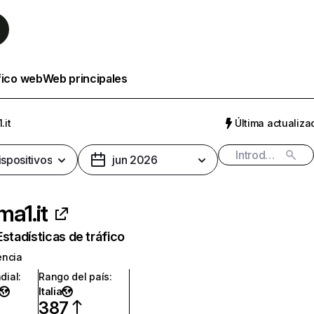
fico web
Web principales
.it
Última actualizac
ispositivos
jun 2026
ma1.it
Estadísticas de tráfico
encia
dial
:
Rango del país
:
Italia
387