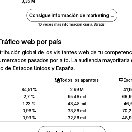
3,35 M
Consigue información de marketing →
10 veces más información diaria. ¡Gratis!
Tráfico web por país
stribución global de los visitantes web de tu competen
 mercados pasados por alto. La audiencia mayoritaria 
ido de Estados Unidos y España.
Todos los aparatos
Escr
84,51 %
2,99 M
41,1
2,7 %
95,46 mil
66,
1,23 %
43,48 mil
46,
0,96 %
33,88 mil
70,2
0,93 %
32,88 mil
48,9