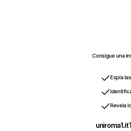
Consigue una in
Espía la
Identifi
Revela l
uniroma1.it