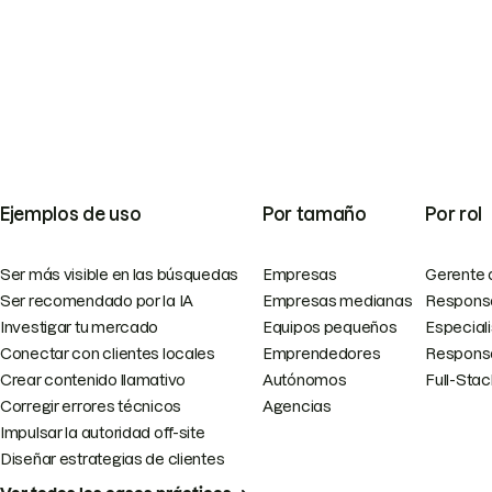
Ejemplos de uso
Por tamaño
Por rol
Ser más visible en las búsquedas
Empresas
Gerente 
Ser recomendado por la IA
Empresas medianas
Responsa
Investigar tu mercado
Equipos pequeños
Especial
Conectar con clientes locales
Emprendedores
Responsa
Crear contenido llamativo
Autónomos
Full-Sta
Corregir errores técnicos
Agencias
Impulsar la autoridad off-site
Diseñar estrategias de clientes