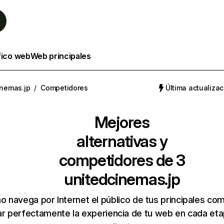
fico web
Web principales
inemas.jp
/
Competidores
Última actualizac
Mejores
alternativas y
competidores de 3
unitedcinemas.jp
 navega por Internet el público de tus principales co
r perfectamente la experiencia de tu web en cada etap