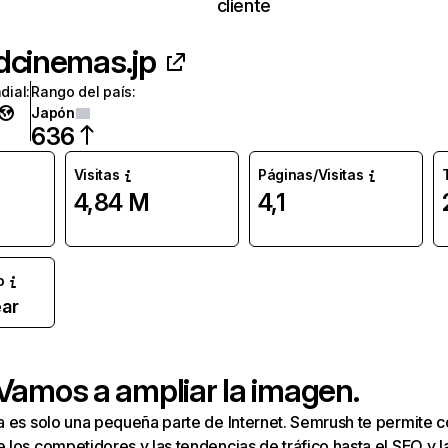
cliente
dcinemas.jp
dial
:
Rango del país
:
Japón
636
Visitas
Páginas/Visitas
4,84 M
4,1
o
ar
 Vamos a ampliar la imagen.
a es solo una pequeña parte de Internet. Semrush te permite 
los competidores y las tendencias de tráfico hasta el SEO y la v