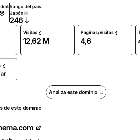
dial
:
Rango del país
:
Japón
246
Visitas
Páginas/Visitas
12,62 M
4,6
o
ar
Analiza este dominio →
s de este dominio →
inema.com