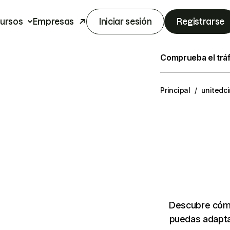
ursos
Empresas
Iniciar sesión
Registrarse
Comprueba el trá
Principal
/
unitedc
Descubre cómo
puedas adapta