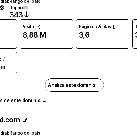
dial
:
Rango del país
:
Japón
343
Visitas
Páginas/Visitas
8,88 M
3,6
o
ar
Analiza este dominio →
s de este dominio →
nd.com
dial
:
Rango del país
: