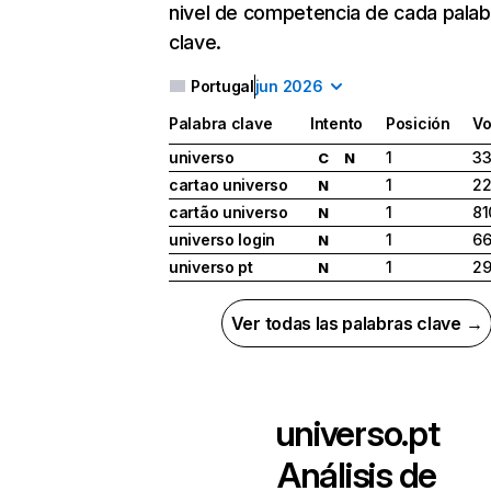
nivel de competencia de cada palab
clave.
Portugal
jun 2026
Palabra clave
Intento
Posición
Vo
universo
1
33
C
N
cartao universo
1
22
N
cartão universo
1
81
N
universo login
1
6
N
universo pt
1
2
N
Ver todas las palabras clave →
universo.pt
Análisis de