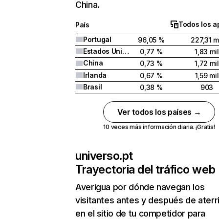
China.
Todos los a
País
Portugal
96,05 %
227,31 m
Estados Unidos
0,77 %
1,83 mil
China
0,73 %
1,72 mil
Irlanda
0,67 %
1,59 mil
Brasil
0,38 %
903
Ver todos los países →
10 veces más información diaria. ¡Gratis!
universo.pt
Trayectoria del tráfico web
Averigua por dónde navegan los
visitantes antes y después de aterr
en el sitio de tu competidor para