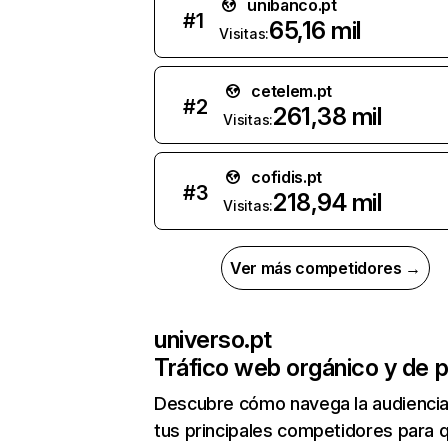
unibanco.pt
#
1
65,16 mil
Visitas:
cetelem.pt
#
2
261,38 mil
Visitas:
cofidis.pt
#
3
218,94 mil
Visitas:
Ver más competidores →
universo.pt
Tráfico web orgánico y de 
Descubre cómo navega la audienci
tus principales competidores para 