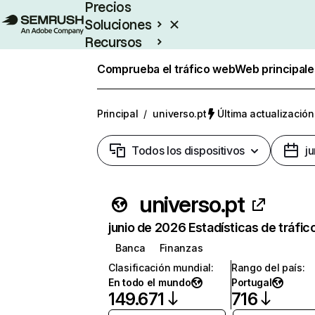
Precios
Soluciones
Recursos
Empresas
Comprueba el tráfico web
Web principale
Principal
/
universo.pt
Última actualización
Todos los dispositivos
j
universo.pt
junio de 2026 Estadísticas de tráfic
Banca
Finanzas
Clasificación mundial
:
Rango del país
:
En todo el mundo
Portugal
149.671
716