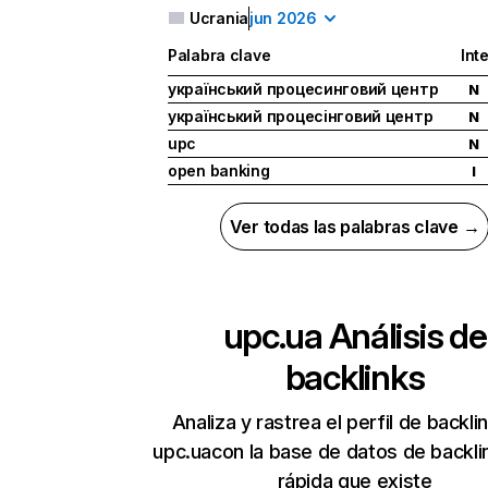
Ucrania
jun 2026
Palabra clave
Int
український процесинговий центр
N
український процесінговий центр
N
upc
N
open banking
I
Ver todas las palabras clave →
upc.ua
Análisis de
backlinks
Analiza y rastrea el perfil de backli
upc.uacon la base de datos de backl
rápida que existe