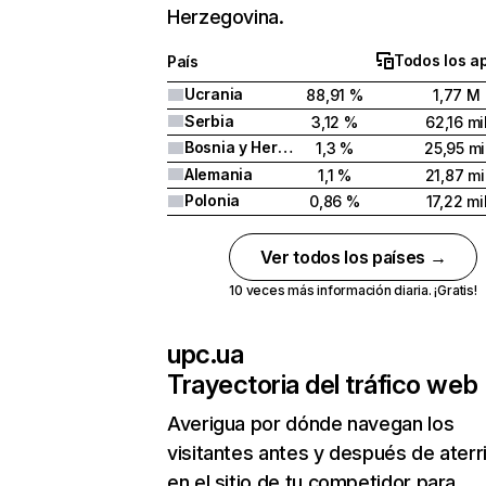
Herzegovina.
Todos los a
País
Ucrania
88,91 %
1,77 M
Serbia
3,12 %
62,16 mi
Bosnia y Herzegovina
1,3 %
25,95 mi
Alemania
1,1 %
21,87 mi
Polonia
0,86 %
17,22 mi
Ver todos los países →
10 veces más información diaria. ¡Gratis!
upc.ua
Trayectoria del tráfico web
Averigua por dónde navegan los
visitantes antes y después de aterr
en el sitio de tu competidor para