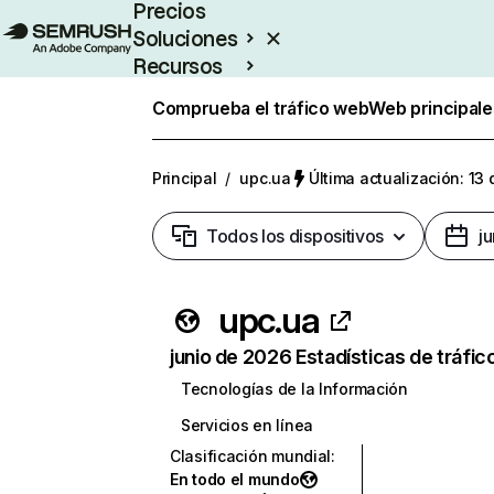
Precios
Soluciones
Recursos
Empresas
Comprueba el tráfico web
Web principale
Principal
/
upc.ua
Última actualización: 13 
Todos los dispositivos
j
upc.ua
junio de 2026 Estadísticas de tráfic
Tecnologías de la Información
Servicios en línea
Clasificación mundial
:
En todo el mundo