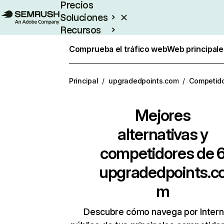
Precios
Soluciones
Recursos
Empresas
Comprueba el tráfico web
Web principale
Principal
/
upgradedpoints.com
/
Competid
Mejores
alternativas y
competidores de 
upgradedpoints.c
m
Descubre cómo navega por Intern