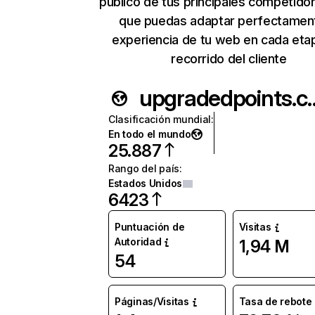
público de tus principales competido
que puedas adaptar perfectament
experiencia de tu web en cada eta
recorrido del cliente
upgradedp
Clasificación mundial
:
En todo el mundo
25.887
Rango del país
:
Estados Unidos
6423
Puntuación de
Visitas
Autoridad
1,94 M
54
Páginas/Visitas
Tasa de rebote