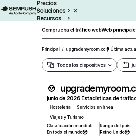
Precios
Soluciones
Recursos
Empresas
Comprueba el tráfico web
Web principale
Principal
/
upgrademyroom.co
Última actua
Todos los dispositivos
j
upgrademyroom.c
junio de 2026 Estadísticas de tráfic
Hostelería
Servicios en línea
Viajes y Turismo
Clasificación mundial
:
Rango del país
:
En todo el mundo
Reino Unido