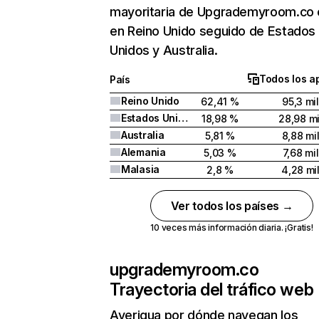
mayoritaria de Upgrademyroom.co 
en Reino Unido seguido de Estados
Unidos y Australia.
Todos los a
País
Reino Unido
62,41 %
95,3 mil
Estados Unidos
18,98 %
28,98 mi
Australia
5,81 %
8,88 mi
Alemania
5,03 %
7,68 mil
Malasia
2,8 %
4,28 mi
Ver todos los países →
10 veces más información diaria. ¡Gratis!
upgrademyroom.co
Trayectoria del tráfico web
Averigua por dónde navegan los