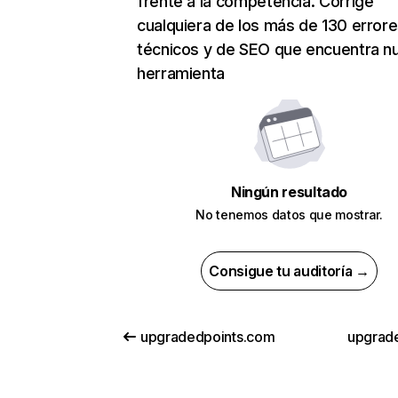
frente a la competencia. Corrige
cualquiera de los más de 130 error
técnicos y de SEO que encuentra n
herramienta
Ningún resultado
No tenemos datos que mostrar.
Consigue tu auditoría →
upgradedpoints.com
upgrad