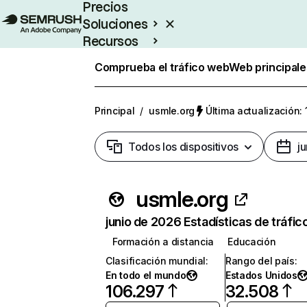
Precios
Soluciones
Recursos
Empresas
Comprueba el tráfico web
Web principale
Principal
/
usmle.org
Última actualización: 
Todos los dispositivos
j
usmle.org
junio de 2026 Estadísticas de tráfic
Formación a distancia
Educación
Clasificación mundial
:
Rango del país
:
En todo el mundo
Estados Unidos
106.297
32.508