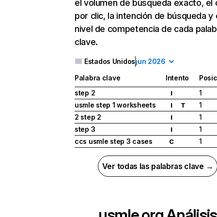
el volumen de búsqueda exacto, el 
por clic, la intención de búsqueda y 
nivel de competencia de cada palab
clave.
Estados Unidos
jun 2026
Palabra clave
Intento
Posic
step 2
1
I
usmle step 1 worksheets
1
I
T
2 step 2
1
I
step 3
1
I
ccs usmle step 3 cases
1
C
Ver todas las palabras clave →
usmle.org
Análisis