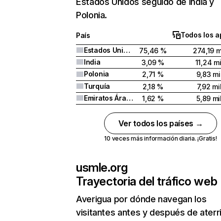
Estados Unidos seguido de India y
Polonia.
Todos los a
País
Estados Unidos
75,46 %
274,19 m
India
3,09 %
11,24 mi
Polonia
2,71 %
9,83 mi
Turquía
2,18 %
7,92 mi
Emiratos Árabes Unidos
1,62 %
5,89 mi
Ver todos los países →
10 veces más información diaria. ¡Gratis!
usmle.org
Trayectoria del tráfico web
Averigua por dónde navegan los
visitantes antes y después de aterr