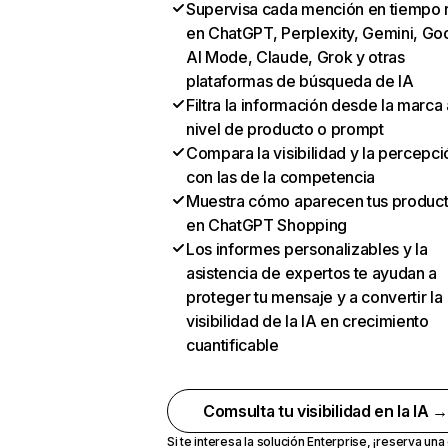
Supervisa cada mención en tiempo 
en ChatGPT, Perplexity, Gemini, Go
AI Mode, Claude, Grok y otras
plataformas de búsqueda de IA
Filtra la información desde la marca 
nivel de producto o prompt
Compara la visibilidad y la percepci
con las de la competencia
Muestra cómo aparecen tus produc
en ChatGPT Shopping
Los informes personalizables y la
asistencia de expertos te ayudan a
proteger tu mensaje y a convertir la
visibilidad de la IA en crecimiento
cuantificable
Comsulta tu visibilidad en la IA 
Si te interesa la solución Enterprise,
¡reserva un