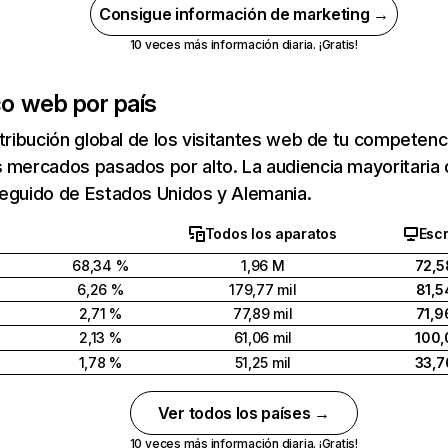
Consigue información de marketing →
10 veces más información diaria. ¡Gratis!
co web por país
stribución global de los visitantes web de tu competen
 mercados pasados por alto. La audiencia mayoritaria 
seguido de Estados Unidos y Alemania.
Todos los aparatos
Escr
68,34 %
1,96 M
72,5
6,26 %
179,77 mil
81,5
2,71 %
77,89 mil
71,9
2,13 %
61,06 mil
100,
1,78 %
51,25 mil
33,7
Ver todos los países →
10 veces más información diaria. ¡Gratis!