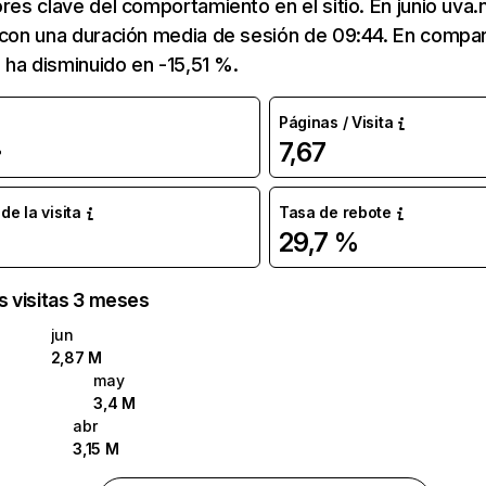
res clave del comportamiento en el sitio. En junio uva.n
 con una duración media de sesión de 09:44. En compa
l ha disminuido en -15,51 %.
Páginas / Visita
7,67
%
e la visita
Tasa de rebote
29,7 %
as visitas 3 meses
jun
2,87 M
may
3,4 M
abr
3,15 M