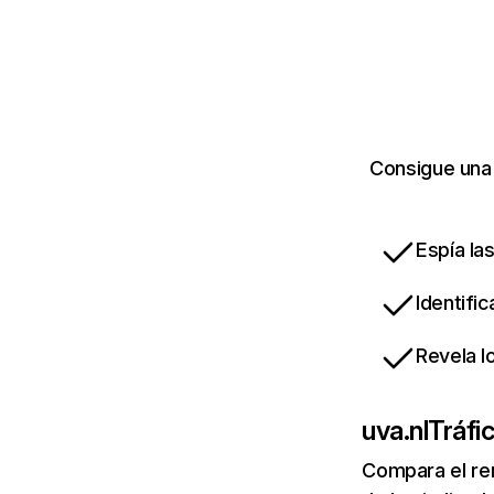
Consigue una 
Espía la
Identifi
Revela l
uva.nl
Tráfi
Compara el re