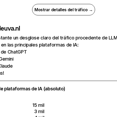
Mostrar detalles del tráfico →
de
uva.nl
nstante un desglose claro del tráfico procedente de 
 en las principales plataformas de IA:
as de ChatGPT
Gemini
Claude
s!
e plataformas de IA (absoluto)
15 mil
3 mil