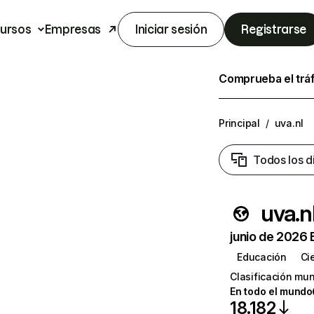
ursos
Empresas
Iniciar sesión
Registrarse
Comprueba el trá
Principal
/
uva.nl
Todos los d
uva.n
junio de 2026 
Educación
Ci
Clasificación mun
En todo el mundo
18.182