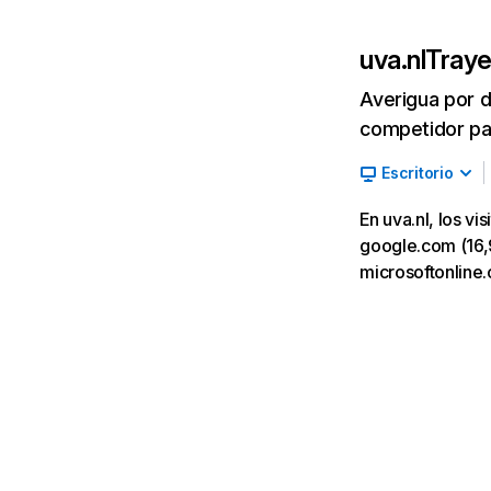
uva.nl
Traye
Averigua por d
competidor par
Escritorio
En uva.nl, los v
google.com (16,93
microsoftonline.