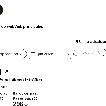
fico web
Web principales
Última actualizac
ispositivos
jun 2026
l
Estadísticas de tráfico
encia
dial
:
Rango del país
:
Países Bajos
298