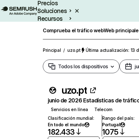
Precios
Soluciones
Recursos
Empresas
Comprueba el tráfico web
Web principale
Principal
/
uzo.pt
Última actualización: 13 
Todos los dispositivos
j
uzo.pt
junio de 2026 Estadísticas de tráfic
Servicios en línea
Telecom
Clasificación mundial
:
Rango del país
:
En todo el mundo
Portugal
182.433
1075