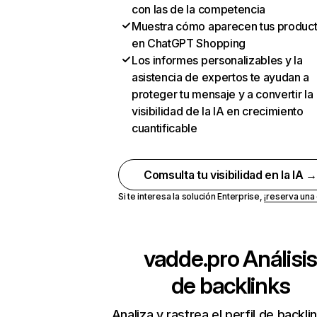
con las de la competencia
Muestra cómo aparecen tus produc
en ChatGPT Shopping
Los informes personalizables y la
asistencia de expertos te ayudan a
proteger tu mensaje y a convertir la
visibilidad de la IA en crecimiento
cuantificable
Comsulta tu visibilidad en la IA 
Si te interesa la solución Enterprise,
¡reserva un
vadde.pro
Análisis
de backlinks
Analiza y rastrea el perfil de backli